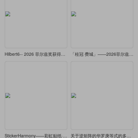
Hilbert6-- 2026 菲尔兹奖获得者邓煜学术报告的 beamer （复刻 ）
「桂冠·费城」——2026菲尔兹奖Beamer主题
StickerHarmony——彩虹贴纸·Beamer
关于逆矩阵的华罗庚等式的多种解法