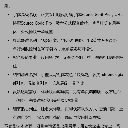
果。
字体高级易读：正文采用现代衬线字体Source Serif Pro，URL
搭配Source Code Pro，数学公式配套欧拉、傅里叶等专用字
体，公式排版干净规整
版式舒适克制：10pt正文、110%行间距、1.2英寸左右边距，
单行列数控制在90字符内，兼顾紧凑与可读性
配色极简专业：仅用黑+灰，无多余色彩干扰，黑白打印效果极
佳
结构清晰易扫：小型大写粗体灰色区块标题、反向 chronologic
al列表、无嵌套列表，信息层级一目了然
灵活适配需求：标准版内容详实，另有
单页精简版
，收窄边距
与间距，完美适配求职等单页CV场景
细节贴心到位：姓名大标题、页脚极简联系方式+更新日期，重
点信息突出，冗余信息精简，颜值与实用性双在线
不管是学术求职、项目申请还是成果展示，用它快速生成专业、高