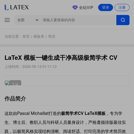
全站VIP
登录
注册
当前位置：
首页
>
模板库
> 简历
LaTeX 模板一键生成干净高级极简学术 CV
上传时间：2026-05-13 01:11:12
1
/4
作品简介
这款由Pascal Michaillat打造的
极简学术CV LaTeX模板
，专为学
生、博士后、教职人员与科研人员量身设计，严格遵循排版最佳实
践，以极简风格实现结构清晰、阅读舒适、打印完美的学术简历效