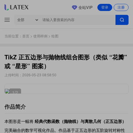
全站VIP
登录
注册
当前位置：
首页
>
使用样例
> 绘图
TikZ 正五边形与抛物线组合图形（类似 “花瓣”
或 “星形” 图案）
上传时间：2026-05-23 08:58:50
1
/2
作品简介
本图形是一幅将
经典代数函数（抛物线）与离散几何（正五边形）
完美融合的数学可视化作品。作品基于正五边形的五阶旋转对称性