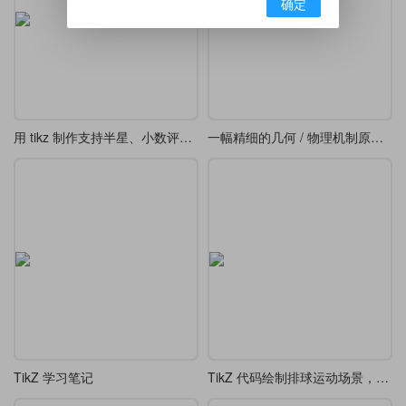
确定
用 tikz 制作支持半星、小数评分显示的星级评分
一幅精细的几何 / 物理机制原理图-转动连杆、轨道及阴影剖面线三维几何投影图
TikZ 学习笔记
TikZ 代码绘制排球运动场景，包含两名运动员和排球轨迹