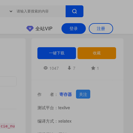
全站VIP
登录
注册
一键下载
收藏
1047
7
1
作 者：
寄存器
关注
测试平台：texlive
编译方式：xelatex
cie_nu