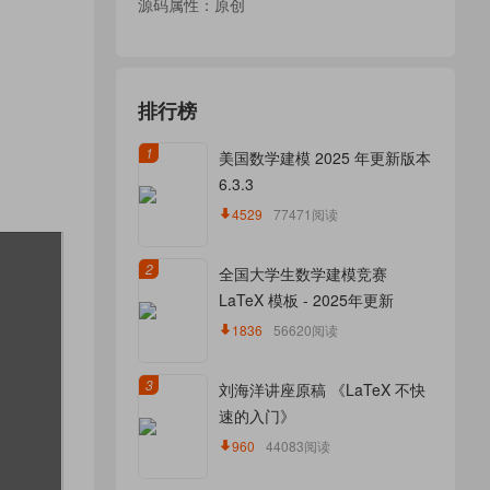
源码属性：原创
排行榜
1
美国数学建模 2025 年更新版本
6.3.3
4529
77471阅读
2
全国大学生数学建模竞赛
LaTeX 模板 - 2025年更新
1836
56620阅读
3
刘海洋讲座原稿 《LaTeX 不快
速的入门》
960
44083阅读