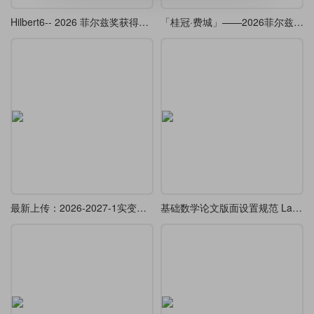
Hilbert6-- 2026 菲尔兹奖获得者邓煜学术报告的 beamer （复刻 ）
「桂冠·费城」——2026菲尔兹奖Beamer主题
最新上传：2026-2027-1实变函数教案模板
基础数学论文版面设置规范 LaTeX 模板