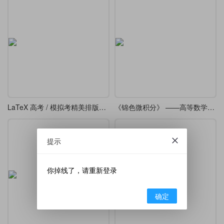
LaTeX 高考 / 模拟考精美排版模板
《锦色微积分》 ——高等数学课堂笔记·炫彩版
提示
你掉线了，请重新登录
确定