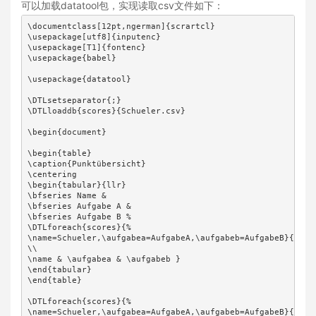
可以加载datatool包，实现读取csv文件如下：
\documentclass[12pt,ngerman]{scrartcl}

\usepackage[utf8]{inputenc} 

\usepackage[T1]{fontenc}

\usepackage{babel}

\usepackage{datatool}

\DTLsetseparator{;}

\DTLloaddb{scores}{Schueler.csv}

\begin{document}

\begin{table}

\caption{Punktübersicht}

\centering

\begin{tabular}{llr}

\bfseries Name &

\bfseries Aufgabe A &

\bfseries Aufgabe B %

\DTLforeach{scores}{%

\name=Schueler,\aufgabea=AufgabeA,\aufgabeb=AufgabeB}{%

\\

\name & \aufgabea & \aufgabeb }

\end{tabular}

\end{table}

\DTLforeach{scores}{%

\name=Schueler,\aufgabea=AufgabeA,\aufgabeb=AufgabeB}{%
