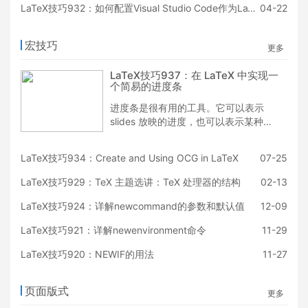
LaTeX技巧932：如何配置Visual Studio Code作为LaTeX编辑器[新版更新]
04-22
宏技巧
更多
LaTeX技巧937：在 LaTeX 中实现一
个简易的进度条
进度条是很有用的工具。它可以表示
slides 放映的进度，也可以表示某种技
能的熟练度。特别地，在制作简历时，
使用「精通」、「熟练」之类的词就不
LaTeX技巧934：Create and Using OCG in LaTeX
07-25
如用一个进度条给所有技能一个统一的
标准去衡量。不仅美观，而且直观。
LaTeX技巧929：TeX 主题选讲：TeX 处理器的结构
02-13
LaTeX技巧924：详解newcommand的参数和默认值
12-09
LaTeX技巧921：详解newenvironment命令
11-29
LaTeX技巧920：NEWIF的用法
11-27
页面版式
更多