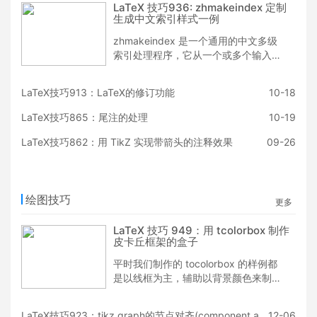
LaTeX 技巧936: zhmakeindex 定制
生成中文索引样式一例
zhmakeindex 是一个通用的中文多级
索引处理程序，它从一个或多个输入文
件读入索引 项，将其内容按指定的方式
分组、排序，然后按格式将整理好的索
LaTeX技巧913：LaTeX的修订功能
10-18
引输出到文件。索引项可 以有 3 个级
别（0, 1, 2）的嵌套。zhmakeindex 主
LaTeX技巧865：尾注的处理
10-19
要用于 LaTeX 索引的处理，其功能和
用法与 makeindex 相似，并支持中文
LaTeX技巧862：用 TikZ 实现带箭头的注释效果
09-26
的分组与排序。
绘图技巧
更多
LaTeX 技巧 949：用 tcolorbox 制作
皮卡丘框架的盒子
平时我们制作的 tocolorbox 的样例都
是以线框为主，辅助以背景颜色来制
作，今天分享的是一个用皮卡丘的形象
来制作的框架盒子，这样的盒子显得生
LaTeX技巧923：tikz graph的节点对齐(component align)
12-06