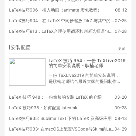
动形象，放在正文中非常强烈的点缀装
饰性。有兴趣的你可以试用下，放在自
LaTeX技巧906：插入动画（animate 宏包教程）
08-12
己的文章里。
LaTeX技巧904：在 LaTeX 中同步缩放 TikZ 与其中的 node
07-25
LaTeX技巧813：LaTeX合理使用循环和判断选择语句进行绘图的例子
07-28
安装配置
更多
LaTeX 技巧 954：一份 TeXLive2019
的简单安装说明 - 耿楠老师
一份 TeXLive2019 的简单安装说明，
是耿楠老师结合最近大家的提问制作而
成，里面详尽地讲解了 TeX Live 2019
的安装细节，还有常用编辑器的配置，
LaTeX 技巧 948：一份简短的安装 LaTeX 的介绍
03-20
这方面有疑问的用户可以好好阅读，大
有裨益！
LaTeX 技巧938：如何配置 latexmk
09-28
LaTeX技巧935: Sublime Text 下的 LaTeX 及高级应用
08-13
LaTeX技巧933: 在macOS上配置VSCode与Skim的LaTeX正反跳转
04-29