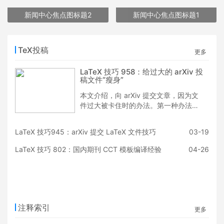
新闻中心焦点图标题2
新闻中心焦点图标题1
TeX投稿
更多
LaTeX 技巧 958：给过大的 arXiv 投
稿文件“瘦身”
本文介绍，向 arXiv 提交文章，因为文
件过大被卡住时的办法。第一种办法：
优化“照相”性 EPS 文件的结构，并以
Level 2 EPS 保存。第二种办法：使用
LaTeX 技巧945：arXiv 提交 LaTeX 文件技巧
03-19
PDFLaTeX, 直接插入 JPEG 等格式点
阵图。最后介绍矢量图和点阵图的一些
LaTeX 技巧 802：国内期刊 CCT 模板编译经验
04-26
背景。用到的软件包： Ghostscript,
ImageMagick, LaTeX 和 PDFLaTeX.
注释索引
更多