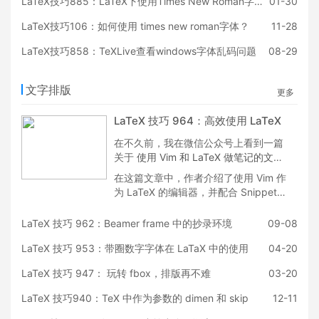
LaTeX技巧885：LaTeX下使用Times New Roman字体的正确姿势
01-30
版权的，希望用户到官网去购买其版
权，防止后期侵权纠纷。之前我们分享
LaTeX技巧106：如何使用 times new roman字体？
11-28
过其安装过程，此文是其升级版本，更
加接地气，更加有实操性。希望对大家
LaTeX技巧858：TeXLive查看windows字体乱码问题
08-29
的使用有所帮助。Happy LaTeXing！
~
文字排版
更多
LaTeX 技巧 964：高效使用 LaTeX
在不久前，我在微信公众号上看到一篇
关于
使用 Vim 和 LaTeX 做笔记的文章
:
在这篇文章中，作者介绍了使用 Vim 作
为 LaTeX 的编辑器，并配合 Snippets
来实
LaTeX 技巧 962：Beamer frame 中的抄录环境
09-08
LaTeX 技巧 953：带圈数字字体在 LaTaX 中的使用
04-20
LaTeX 技巧 947： 玩转 fbox，排版再不难
03-20
LaTeX 技巧940：TeX 中作为参数的 dimen 和 skip
12-11