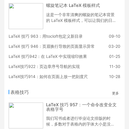
螺旋笔记本 LaTeX 模板样式
这是一个非常清爽的螺旋的笔记本背景
的 LaTeX 模板样式，可以让我们的日
常使用时多一些选择和样式的情趣。如
果你喜欢，可以下载试用下。Happy
LaTeX 技巧 963：用tocloft包定义新目录
09-10
LaTeXing！~
LaTeX 技巧 946：页眉换行导致的页面显示异常
03-20
LaTeX 技巧942：在 LaTeX 中实现缩印效果
01-25
LaTeX技巧922：页边章序号导航的实现
11-30
LaTeX技巧914：如何在页面上放一把刻度尺
10-28
表格技巧
更多
LaTeX 技巧 957：一个命令改变全文
表格字号
我们写书或者进行毕业论文排版的时
候，多数对于表格内的字体大小是没有