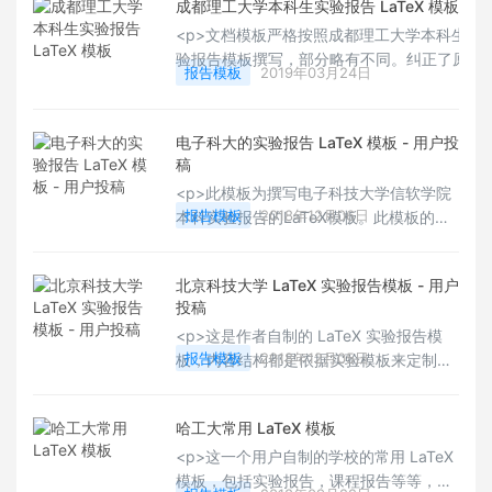
成都理工大学本科生实验报告 LaTeX 模板
C71&nbsp;尤佳睿&nbsp;整理、增补为电
子版。在整理过程中，另外参考了&nbsp;
<p>文档模板严格按照成都理工大学本科生实
自动化钱 71&nbsp;吴思源&nbsp;同学的
验报告模板撰写，部分略有不同。纠正了原
报告模板
2019年03月24日
复习笔记。</p>
word 版本中一些错误，严格按照国际文档书
写排版标准重新定制内容格式。本模板适用于
新手，讲述内容不全面也不够精细，但是对于
电子科大的实验报告 LaTeX 模板 - 用户投
新人书写实验报告足够了，想要精细学习的读
稿
者可以阅读 lshort (&nbsp;<a
<p>此模板为撰写电子科技大学信软学院
href="http://www.latexstudio.net/page/tex-
报告模板
2018年12月06日
本科实验报告的LaTeX模板。此模板的编
documents" target="_blank"
写旨在免除电子科技大学信软学院学生在
textvalue="http://www.latexstudio.net/pa
撰写实验报告时需要调整文档格式的烦
北京科技大学 LaTeX 实验报告模板 - 用户
恼；希望达成在节省了撰写实验报告时间
投稿
的同时，写出美观、格式统一的实验报告
<p>这是作者自制的 LaTeX 实验报告模
的目的；另外，也希望此实验报告模板可
报告模板
2018年12月05日
板，内容结构都是依据实验模板来定制
以成为向信软学院莘莘学子推广使用
的，版式做得非常规整，其他院校也可以
LaTeX的一个契机。Happy LaTeXing！
下载仿制成为自己的模板，有需要的用户
~&nbsp;</p>
哈工大常用 LaTeX 模板
可以下载试用下。Happy LaTeXing！~
作者：<span itemprop="name">有龙则
<p>这一个用户自制的学校的常用 LaTeX
灵</span></p>
模板，包括实验报告，课程报告等等，有