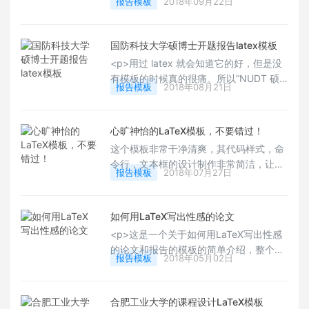
报告模板
2018年09月22日
该校的用户可以下载试用下。希望有更多
用户可以更多地分享自己的模板。Happy
LaTeXing！</p>
国防科技大学硕博士开题报告latex模板
<p>用过 latex 就会知道它的好，但是没
有模板的时候真的很痛。所以“NUDT 硕
报告模板
2018年08月21日
士博士研究生开题报告 latex 模板”应运而
生了。Happy LaTeXing！</p>
心旷神怡的LaTeX模板，不要错过！
这个模板非常干净清爽，其代码样式，命
令行，文本框的设计制作非常简洁，让整
报告模板
2018年07月27日
个版面顿时增色不少，非常适合做笔记，
小的报告等等。赶紧用起来吧。Happy
LaTeXing！
如何用LaTeX写出性感的论文
<p>这是一个关于如何用LaTeX写出性感
的论文和报告的模板的简单介绍，整个模
报告模板
2018年05月02日
板的设计也是非常小鲜肉，非常性感的设
计，整体的设计内容非常典雅，非常精致
精巧，有喜欢的用户可以下载制作属于自
合肥工业大学的课程设计LaTeX模板