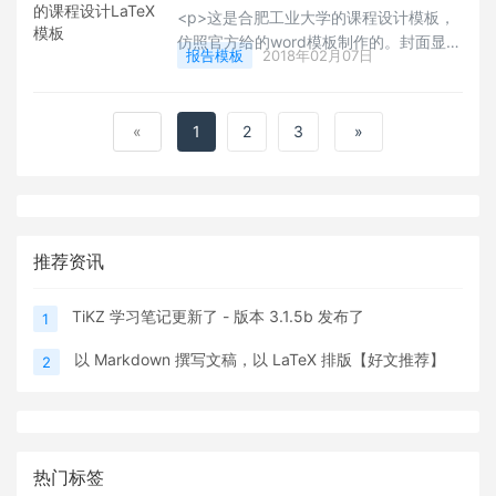
己的简历模板样式，应该也是非常性感
<p>这是合肥工业大学的课程设计模板，
的。Happy LaTeXing！~</p>
仿照官方给的word模板制作的。封面显示
报告模板
2018年02月07日
效果与原word模板基本一致，此项目里包
含有word模板和LaTeX模板。下载解压之
后就可以直接使用了,也可以在此模板的基
«
1
2
3
»
础上编辑成自己需要的样子。Happy
LaTeXing！</p>
推荐资讯
TiKZ 学习笔记更新了 - 版本 3.1.5b 发布了
1
以 Markdown 撰写文稿，以 LaTeX 排版【好文推荐】
2
热门标签