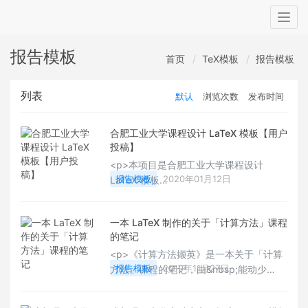
Togg
navig
报告模板
首页
TeX模板
报告模板
列表
默认
浏览次数
发布时间
合肥工业大学课程设计 LaTeX 模板【用户
投稿】
<p>本项目是合肥工业大学课程设计
报告模板
2020年01月12日
LaTeX 模板
HFUT_Course_Report_Template，按照
我校课程设计封面以及常规报告的要求编
一本 LaTeX 制作的关于「计算方法」课程
写，兼容最新版的 TeX Live、MacTeX 、
的笔记
MiKTeX 发行版，支持跨平台使用。</p>
<p>《计算方法撷英》是一本关于「计算
报告模板
2019年11月27日
方法」课程的笔记，由&nbsp;能动少
A61&nbsp;王天浩&nbsp;同学最先以纸质
版的形式完成，尔后由&nbsp;能动少