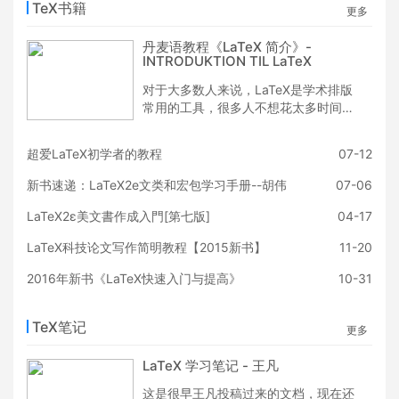
TeX书籍
更多
丹麦语教程《LaTeX 简介》-
INTRODUKTION TIL LaTeX
对于大多数人来说，LaTeX是学术排版
常用的工具，很多人不想花太多时间熟
悉深入学习， 这当然是可以理解的，其
入门学习曲线比较陡，入门过程也不是
超爱LaTeX初学者的教程
07-12
非常愉快。 不幸的是，很多人入门的时
候，往往不是很顺利，入门的时候常常
新书速递：LaTeX2e文类和宏包学习手册--胡伟
07-06
没有遵循一定的过程，粗暴地使用，这
本书给大家一点点引导学习起来。 这本
LaTeX2ε美文書作成入門[第七版]
04-17
书让大家更好入门和认识 LaTeX，还是
LaTeX科技论文写作简明教程【2015新书】
11-20
非常用心制作的书，作者提供了其详细
的例子，整个排版也是非常精细的，有
2016年新书《LaTeX快速入门与提高》
10-31
需要的用户可以下载观瞻观瞻！Happy
LaTeXing！~
TeX笔记
更多
LaTeX 学习笔记 - 王凡
这是很早王凡投稿过来的文档，现在还