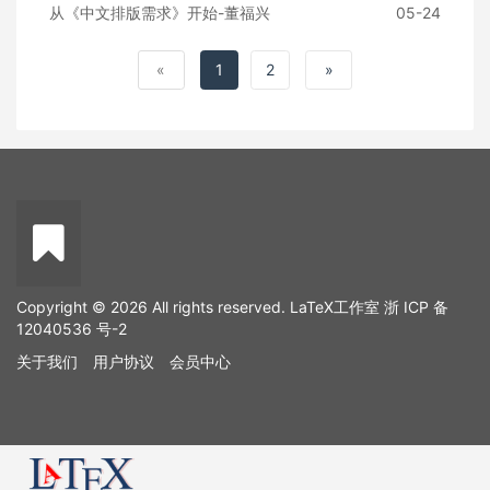
从《中文排版需求》开始-董福兴
05-24
的，而在俄罗斯积分号会略向左倾
斜。这些不同的体例没有对错之
分，作者只要根据场合使用合适的
«
1
2
»
样式即可。本文罗列了 LaTeX 中
数学符号使用习惯与国标规
Copyright © 2026 All rights reserved. LaTeX工作室
浙 ICP 备
12040536 号-2
关于我们
用户协议
会员中心