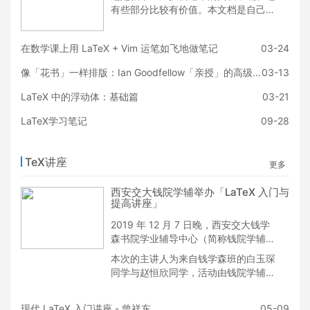
有些部分比较有价值。本文档是自己在
LaTeX 学习过程中为节省时间而做的学
习手记，比较方便有基础的人进行命令
在数学课上用 LaTeX + Vim 运笔如飞地做笔记
03-24
查询和扩展功能 DIY。初学入门者可能
会对其中省略的一些步骤和基础知识感
像「花书」一样排版：Ian Goodfellow「亲授」的高级LaTeX教程
03-13
到困感。Happy LaTeXing！~
LaTeX 中的浮动体：基础篇
03-21
LaTeX学习笔记
09-28
TeX讲座
更多
西安交大钱院学辅举办「LaTeX 入门与
提高讲座」
2019 年 12 月 7 日晚，西安交大钱学
森书院学业辅导中心（简称钱院学辅）
举办了一次面向全校同学的 LaTeX 入
本次的主讲人为来自钱学森班的白玉琛
门与提高讲座。本次讲座由 LaTeX 工
同学与赵恒欣同学，活动由钱院学辅技
作室支持与赞助。
术负责人尤佳睿主持。
现代 LaTeX 入门讲座 - 曾祥东
05-09