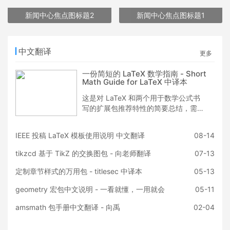
新闻中心焦点图标题2
新闻中心焦点图标题1
中文翻译
更多
一份简短的 LaTeX 数学指南 - Short
Math Guide for LaTeX 中译本
这是对 LaTeX 和两个用于数学公式书
写的扩展包推荐特性的简要总结，需要
更深入细节的读者可以参考书目中列出
的资源，特别是 [Lam]、[AMUG] 和
IEEE 投稿 LaTeX 模板使用说明 中文翻译
08-14
[LFG]。假设您对标准 LaTeX 术语有一
定的熟悉程度，如果你需要对命令、可
tikzcd 基于 TikZ 的交换图包 - 向老师翻译
07-13
选参数、环境、包等的含义进行刷新，
请参见 [Lam]。如果您使用美国数学协
定制章节样式的万用包 - titlesec 中译本
05-13
会发布的 LaTeX 和 amssymb 以及
geometry 宏包中文说明 - 一看就懂，一用就会
05-11
amsmath 两个扩展包，那么这里描述
的大多数特性都是可用的。
amsmath 包手册中文翻译 - 向禹
02-04