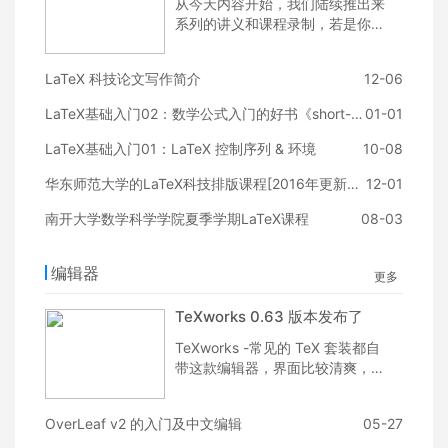
从今天内容开始，我们陆续推出来
系列的讲义和课程录制，若是你有
兴趣加入我们，可以联系我们邮
箱：latexstudio@qq.com。今天
LaTeX 科技论文写作简介
12-06
分享的内容是关注我们使用 LaTeX
需要安装的软件如何选择。
LaTeX基础入门02：数学公式入门的好书《short-math-guide》
01-01
LaTeX基础入门01：LaTeX 控制序列 & 环境
10-08
华东师范大学的LaTeX科技排版课程[2016年更新了]
12-01
南开大学数学科学学院夏季学期LaTeX课程
08-03
编辑器
更多
TeXworks 0.63 版本发布了
TeXworks -常见的 TeX 套装都自
带这款编辑器，界面比较清爽，支
持代码和 pdf 查看，左右分屏显
示。有喜欢这个编辑器的可以更新
OverLeaf v2 的入门及中文编辑
05-27
下，好用的功能尽收眼底。Happy
LaTeXing！~