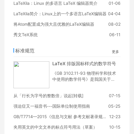
LaTeXila：Linux 的多语言 LaTeX 编辑器简介
01-06
LaTeXila简介：Linux上的一个多语言LaTeX编辑器
04-04
将Atom配置成为强大且优雅的LaTeX编辑器
08-02
秀文TeX系统
06-11
标准规范
更多
LaTeX 排版国标样式的数学符号
《GB 3102.11-93 物理科学和技术
中使用的数学符号》是我国关于数
学符号的标准（以下简称“国
标”），它与国际标准《ISO
从「行长为字号的整数倍」说起[转载]
07-15
80000-2:2009》基本一致。但是
在使用 LaTeX 排版数学时，默认
强迫症又一福音书---国际单位制使用指南
05-25
却是按照英美国家的习惯，与国标
有许多不一致的地方。事实上，各
GB/T7714—2015《信息与文献 参考文献著录规则》正式实施
12-23
国的数学符号使用习惯都存在一些
差异，比如英美国家的积分号通常
夹用英文的中文文本的标点符号用法（草案）
10-15
是向右倾斜的，但是德国的是直立