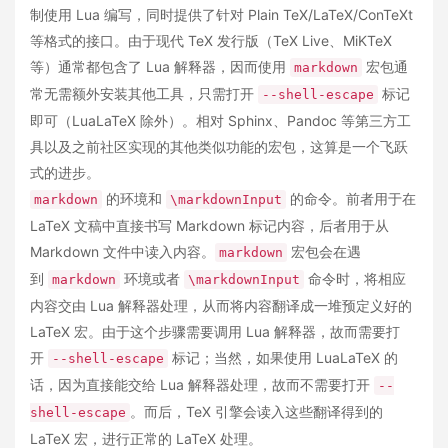
制使用 Lua 编写，同时提供了针对 Plain TeX/LaTeX/ConTeXt
等格式的接口。由于现代 TeX 发行版（TeX Live、MiKTeX
等）通常都包含了 Lua 解释器，因而使用
宏包通
markdown
常无需额外安装其他工具，只需打开
标记
--shell-escape
即可（LuaLaTeX 除外）。相对 Sphinx、Pandoc 等第三方工
具以及之前社区实现的其他类似功能的宏包，这算是一个飞跃
式的进步。
的环境和
的命令。前者用于在
markdown
\markdownInput
LaTeX 文稿中直接书写 Markdown 标记内容，后者用于从
Markdown 文件中读入内容。
宏包会在遇
markdown
到
环境或者
命令时，将相应
markdown
\markdownInput
内容交由 Lua 解释器处理，从而将内容翻译成一堆预定义好的
LaTeX 宏。由于这个步骤需要调用 Lua 解释器，故而需要打
开
标记；当然，如果使用 LuaLaTeX 的
--shell-escape
话，因为直接能交给 Lua 解释器处理，故而不需要打开
--
。而后，TeX 引擎会读入这些翻译得到的
shell-escape
LaTeX 宏，进行正常的 LaTeX 处理。