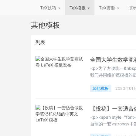
TeX技巧
TeX模板
TeX资源
演
其他模板
列表
全国大学生数学竞赛试
<p>为了方便统一&nbs
我们共同维护该模板的
阅读该说明文档。方便模板的
中，这样更新模板是只需替换旧
其他模板
2020年01
&nbsp;settings.tex
【投稿】一套适合做
<p><span style=
自制的一套<strong>中英
场合数学排版使用，它