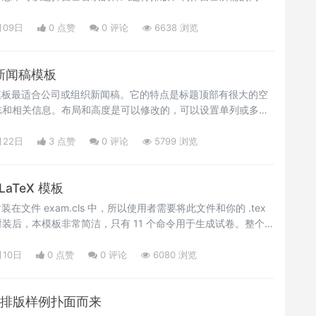
进行了详细的设计思路的解释和说明：参看<a
inja.com/2019/07/15/cheat-sheets-and-study-summaries/"
月09日
0 点赞
0
评论
6638 浏览
</a>，Happy LaTeXing！~<br/></p>
X新闻稿模板
模板最适合公司或组织新闻稿。它的特点是标题顶部有很大的空
志和相关信息。布局和高度是可以修改的，可以设置单列或多列
>该模板第一页有目录，并链接到新闻稿中的每个条目。第一页之后
目录。模板提供了表格、文本图和项目符号/编号列表的示例，这
月22日
3 点赞
0
评论
5799 浏览
了，有需要的用户可以下载试用下。<br/></p>
aTeX 模板
在文件 exam.cls 中，所以使用者需要将此文件和你的 .tex
装后，本模板非常简洁，只有 11 个命令用于生成试卷。整个试
学校的试卷样式，有需要的用户，可以下载试用下。
ng！~</p>
月10日
0 点赞
0
评论
6080 浏览
X 排版样例扑面而来