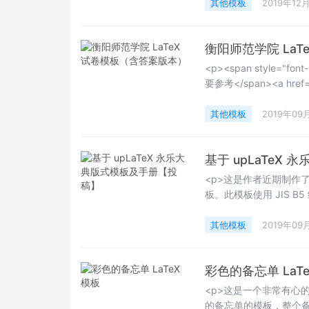
Happy LaTeXing！</s
其他模板
2019年12
衡阳师范学院 La
<p><span style=
要参考</span><a href="h
title="exam文档类"><sp
<span style="font-s
其他模板
2019年09
基于 upLaTeX
<p>这是作者近期制作
板。此模板使用 JIS B
字。（每行28字x16行
其他模板
2019年09
彩色的备忘单 LaTe
<p>这是一个非常有心
的备忘单的模板，整个