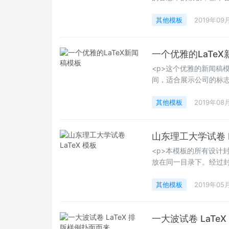
容。作者也在自己的网站
href="https://latex-n
其他模板
2019年09
target="_blank">这里
一个优雅的LaTe
<p>这个优雅的新闻稿
间，适合展示公司的标
文本布局！</p><p
的每个条目同样链接回
其他模板
2019年08
样您就可以直接编写新闻稿
山东理工大学试卷 L
<p>本模板的所有设计封装
放在同一目录下。经过封
卷的版式也是非常贴合
Happy&nbsp; LaTeXi
其他模板
2019年05
一大波试卷 LaTe