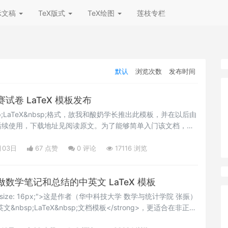
示文稿
TeX版式
TeX绘图
莲枝专栏
默认
浏览次数
发布时间
卷 LaTeX 模板发布
p;LaTeX&nbsp;格式，故我和酸奶学长推出此模板，并在以后由
后续使用，下载地址见阅读原文。为了能够简单入门该文档，请
更新与维护，个人的配置放到&nbsp;settings.tex 文件
的 cmcthesis.cls&nbsp;文件即可。自己的
月03日
67 点赞
0
评论
17116 浏览
 文件保留。</p>
数学笔记和总结的中英文 LaTeX 模板
"font-size: 16px;">这是作者（华中科技大学 数学与统计学院 张振）
文&nbsp;LaTeX&nbsp;文档模板</strong>，更适合在非正式
做数学笔记和总结最适合不过了，喜欢的 用户可以下载试用下，