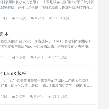
TeX 排版里比较小众的使用了，主要是试卷的版面相对于日常排版
比如密封线，评分，选择题，简答题空白，图文环绕等结构特
中，入门用户不太好驾驭，下面这些排版的样例，会让大家眼前
载试用下。Happy LaTeXing！~</p>
月11日
11 点赞
0
评论
10381 浏览
个剧本
本整理成更整洁的格式，作者选择了LaTeX。作者制作的模板可
者将模板与输出的pdf一起发布出来。给有需要的人去使用。
p>
月10日
2 点赞
1
评论
6776 浏览
LaTeX 模板
-space: normal;">这是作者参加科技赛事记录团队工作的宏包结晶，
，任务，历次的决策，表格，团队故事和简历等等。帮助团队把
分享和记录团队的历程，也是团队精神的体现。如果你有类似的
板，这是一个非常不错的选择。有兴趣的用户可以下载试用下。
月11日
3 点赞
0
评论
5313 浏览
p>