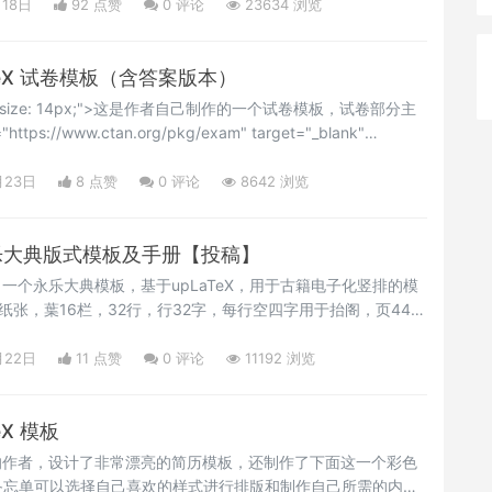
pan></p>
月18日
92 点赞
0
评论
23634 浏览
TeX 试卷模板（含答案版本）
"font-size: 14px;">这是作者自己制作的一个试卷模板，试卷部分主
ttps://www.ctan.org/pkg/exam" target="_blank"
an style="font-size: 14px;">exam文档类</span></a>
ize: 14px;">，评分标准参考自<a href="https://ctan.org/pkg/
月23日
8 点赞
0
评论
8642 浏览
 永乐大典版式模板及手册【投稿】
了一个永乐大典模板，基于upLaTeX，用于古籍电子化竖排的模
5 纸张，葉16栏，32行，行32字，每行空四字用于抬阁，页448
每页，每葉896字）。卷标题使用抬格，章标题下沉。</p>
月22日
11 点赞
0
评论
11192 浏览
X 模板
的作者，设计了非常漂亮的简历模板，还制作了下面这一个彩色
备忘单可以选择自己喜欢的样式进行排版和制作自己所需的内