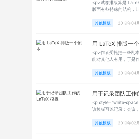
<p>试卷排版算是 La
版面有些特殊的结构，
点，在我们实际的操作
一亮了。有需要的用户可以下
其他模板
2019年04
用 LaTeX 排版一
<p>作者受托把一些剧
能对其他人有用，于是作
Happy LaTeXing！~</
其他模板
2019年04
用于记录团队工作的 
<p style="white
该模板可以记录：会议
整个的事务记录下来。
场景需要用到这样的模
其他模板
2019年02
Happy LaTeXing！~</