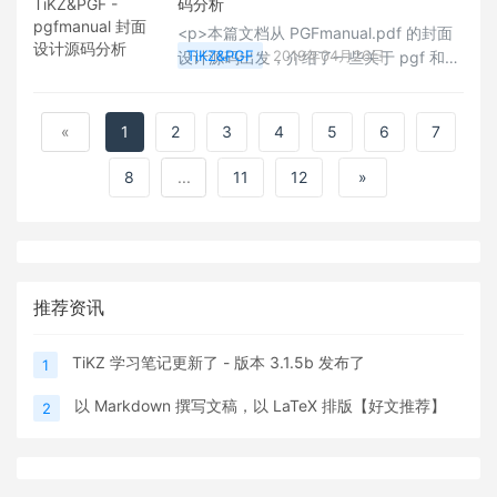
码分析
<p>本篇文档从 PGFmanual.pdf 的封面
TiKZ&PGF
2019年04月26日
设计源码出发，介绍了一些关于 pgf 和
tikz 绘图的实例。阅读本篇文档并不要求
你精通 pgf，你只需要把 lnotes 上关于
pgf 绘图部分弄懂，就可以无障碍地读完
«
1
2
3
4
5
6
7
整篇文档了。（作者邮箱联系不到，若是
8
...
11
12
»
作者看到文章请联系我们）</p>
推荐资讯
TiKZ 学习笔记更新了 - 版本 3.1.5b 发布了
1
以 Markdown 撰写文稿，以 LaTeX 排版【好文推荐】
2