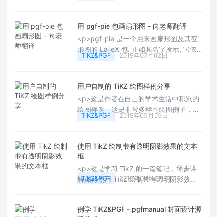
href="http://www.latexstudio.net/archives/
target="_blank">这里</a>，下面这一个
用 pgf-pie 包画扇形图 - 向老师翻译
代码也进行了分享。Happy&nbsp; TiKZing！~
<p>pgf-pie 是一个用来画扇形图及其变
形图的 LaTeX 包. 正如其名字所示, 它依
TiKZ&PGF
2019年07月02日
赖于 PGF/TikZ 包. 本文的介绍 pgf-pie
的使用方法并加入了一些例子说明. pgf-
pie 可以从 <a
用户自制的 TiKZ 绘图样例分享
href="http://code.google.com/p/pgf-
<p>这是作者在自己的学术生活中积累的
pie/"
绘图样例，这是非常多样的绘图例子，如
_src="http://code.google.com/p/pgf-
TiKZ&PGF
2019年05月05日
果有用户的需要的图形，可以下载看看示
pie/">http://code.google.com/p/pgf-
例代码，这些代码不一定是最优的，但是
pie/</a>&nbsp; 下载.</p>
肯定是用心制作的例子。如下是节选的部
使用 TikZ 绘制带有透明阴影效果的文本
分图样例。可以到用户的 github 库里去
框
查看详细的列表。Happy&nbsp;
<p>这是学习 TikZ 的一篇笔记，逐步讲
TiKZing！~</p>
TiKZ&PGF
2019年04月27日
解如何使用 TikZ 绘制带有透明阴影效果
的文本框，将该技巧应用于 Beamer 演示
文档，可以让你的讲稿增色许多。</p>
例学 TiKZ&PGF - pgfmanual 封面设计源