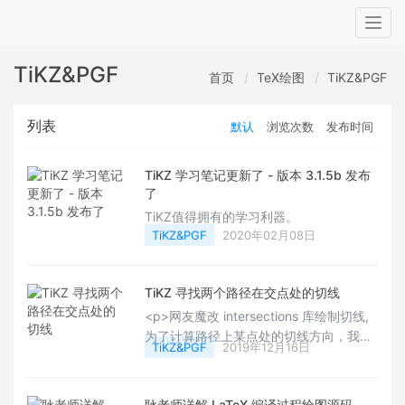
Togg
navig
TiKZ&PGF
首页
TeX绘图
TiKZ&PGF
列表
默认
浏览次数
发布时间
TiKZ 学习笔记更新了 - 版本 3.1.5b 发布
了
TiKZ值得拥有的学习利器。
TiKZ&PGF
2020年02月08日
TiKZ 寻找两个路径在交点处的切线
<p>网友魔改 intersections 库绘制切线,
为了计算路径上某点处的切线方向，我修
TiKZ&PGF
2019年12月16日
改了文件
《pgflibraryintersections.code.tex》
(3.1.4b 版)，本文介绍这个计算切方向的
耿老师详解 LaTeX 编译过程绘图源码