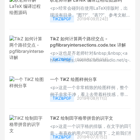
方法。文件
<p>经常会碰到在使用LaTeX排版时，出
《pgflibraryintersections.code.tex》提
现没有目录、“图??”、“表??”、参考文献引
供了一个现成可用的框架，我觉得很适合
TiKZ&PGF
2019年09月24日
用和著录不正确的问题。这类问题，多数
用于计算切方向，所以对它做了修改。我
是因为没有正常执行多次编译而造成的。
只是在原来代码的基础上增加了一些代
在此，以xelatex引擎为例进行说明。耿老
码，对于原来的代码几乎没有改动（只改
TikZ 如何计算两个路径交点 -
师用详细的图片解释了其整体的过程. 下
了一行）。修改后，计算切方向的大致思
pgflibraryintersections.code.tex 详解
图非常清晰, 源代码可以下载. Happy
路是：在计算交点时，把与交点有关的信
<p>这也是齐老师针对&nbsp;&nbsp;<a
TiKZing!&nbsp;</p>
TiKZ&PGF
2019年08月25日
href="https://wenda.latexstudio.net/q-
1040.html" target="_blank"
textvalue="https://wenda.latexstudio.net/q
一个 TiKZ 绘图样例分享
1040.html">https://wenda.latexstudio.net/q
1040.html</a>&nbsp; 这个问题进行的详细解
<p>这是一个非常精致的绘图样例，整个
读。</p>
例子非常干净，看上去带着科技感，带着
TiKZ&PGF
2019年08月11日
精细精密的细腻感，作者制作了其希望在
财务方面的绘图的合集，也为合集做了主
页，大家可以关注其更新。Happy
TiKZ 绘制田字格带拼音的识字文
TiKZing！~<br/></p>
<p>这是一个识字格的排版，在文字的田字格
音，有喜欢的用户可以试用下，之前我们整理了 T
TiKZ&PGF
2019年07月15日
作日常用的特殊纸张，看<a