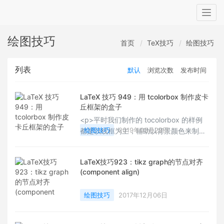
Togg
navig
绘图技巧
首页
TeX技巧
绘图技巧
列表
默认
浏览次数
发布时间
LaTeX 技巧 949：用 tcolorbox 制作皮卡
丘框架的盒子
<p>平时我们制作的 tocolorbox 的样例
绘图技巧
2019年03月29日
都是以线框为主，辅助以背景颜色来制
作，今天分享的是一个用皮卡丘的形象来
制作的框架盒子，这样的盒子显得生动形
LaTeX技巧923：tikz graph的节点对齐
象，放在正文中非常强烈的点缀装饰性。
(component align)
有兴趣的你可以试用下，放在自己的文章
里。</p>
绘图技巧
2017年12月06日