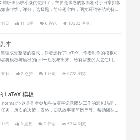
TeX 排版里比较小众的使用了，主要是试卷的版面相对于日常排版
比如密封线，评分，选择题，简答题空白，图文环绕等结构特
中，入门用户不太好驾驭，下面这些排版的样例，会让大家眼前
载试用下。Happy LaTeXing！~</p>
月11日
11 点赞
0
评论
10382 浏览
个剧本
本整理成更整洁的格式，作者选择了LaTeX。作者制作的模板可
者将模板与输出的pdf一起发布出来。给有需要的人去使用。
p>
月10日
2 点赞
1
评论
6778 浏览
LaTeX 模板
-space: normal;">这是作者参加科技赛事记录团队工作的宏包结晶，
，任务，历次的决策，表格，团队故事和简历等等。帮助团队把
分享和记录团队的历程，也是团队精神的体现。如果你有类似的
板，这是一个非常不错的选择。有兴趣的用户可以下载试用下。
月11日
3 点赞
0
评论
5314 浏览
p>