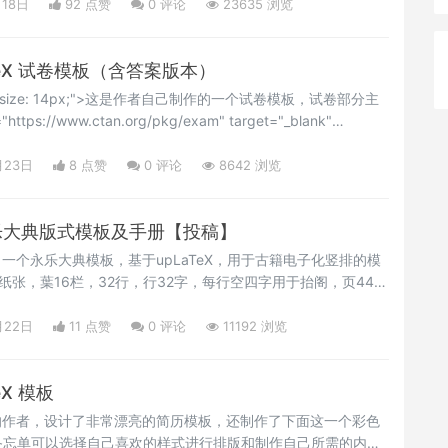
pan></p>
月18日
92 点赞
0
评论
23635 浏览
TeX 试卷模板（含答案版本）
"font-size: 14px;">这是作者自己制作的一个试卷模板，试卷部分主
ttps://www.ctan.org/pkg/exam" target="_blank"
an style="font-size: 14px;">exam文档类</span></a>
ize: 14px;">，评分标准参考自<a href="https://ctan.org/pkg/
月23日
8 点赞
0
评论
8642 浏览
 永乐大典版式模板及手册【投稿】
了一个永乐大典模板，基于upLaTeX，用于古籍电子化竖排的模
5 纸张，葉16栏，32行，行32字，每行空四字用于抬阁，页448
每页，每葉896字）。卷标题使用抬格，章标题下沉。</p>
月22日
11 点赞
0
评论
11192 浏览
X 模板
的作者，设计了非常漂亮的简历模板，还制作了下面这一个彩色
备忘单可以选择自己喜欢的样式进行排版和制作自己所需的内