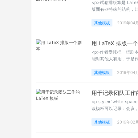
<p>试卷排版算是 La
版面有些特殊的结构，
点，在我们实际的操作
一亮了。有需要的用户可以下
其他模板
2019年04
用 LaTeX 排版一
<p>作者受托把一些剧
能对其他人有用，于是作
Happy LaTeXing！~</
其他模板
2019年04
用于记录团队工作的 
<p style="white
该模板可以记录：会议
整个的事务记录下来。
场景需要用到这样的模
其他模板
2019年02
Happy LaTeXing！~</