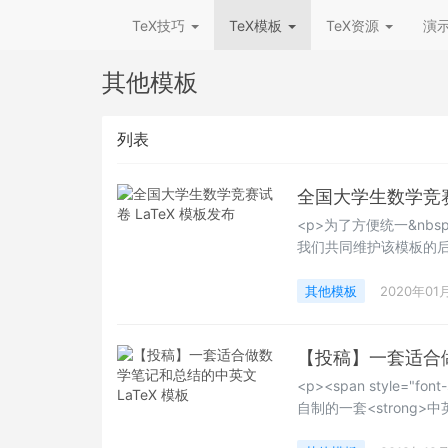
TeX技巧
TeX模板
TeX资源
演
其他模板
列表
全国大学生数学竞赛试
<p>为了方便统一&nbs
我们共同维护该模板的
阅读该说明文档。方便模板的
中，这样更新模板是只需替换旧
其他模板
2020年01
&nbsp;settings.tex
【投稿】一套适合做
<p><span style=
自制的一套<strong>中英
场合数学排版使用，它