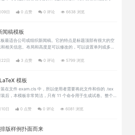
进行了详细的设计思路的解释和说明：参看<a
inja.com/2019/07/15/cheat-sheets-and-study-summaries/"
月09日
0 点赞
0
评论
6638 浏览
</a>，Happy LaTeXing！~<br/></p>
X新闻稿模板
模板最适合公司或组织新闻稿。它的特点是标题顶部有很大的空
志和相关信息。布局和高度是可以修改的，可以设置单列或多列
>该模板第一页有目录，并链接到新闻稿中的每个条目。第一页之后
目录。模板提供了表格、文本图和项目符号/编号列表的示例，这
月22日
3 点赞
0
评论
5799 浏览
了，有需要的用户可以下载试用下。<br/></p>
aTeX 模板
在文件 exam.cls 中，所以使用者需要将此文件和你的 .tex
装后，本模板非常简洁，只有 11 个命令用于生成试卷。整个试
学校的试卷样式，有需要的用户，可以下载试用下。
ng！~</p>
月10日
0 点赞
0
评论
6081 浏览
X 排版样例扑面而来