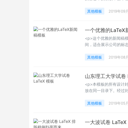
容。作者也在自己的网站
href="https://latex-n
其他模板
2019年09
target="_blank">这里
一个优雅的LaTe
<p>这个优雅的新闻稿
间，适合展示公司的标
文本布局！</p><p
的每个条目同样链接回
其他模板
2019年08
样您就可以直接编写新闻稿
山东理工大学试卷 L
<p>本模板的所有设计封装
放在同一目录下。经过封
卷的版式也是非常贴合
Happy&nbsp; LaTeXi
其他模板
2019年05
一大波试卷 LaTe