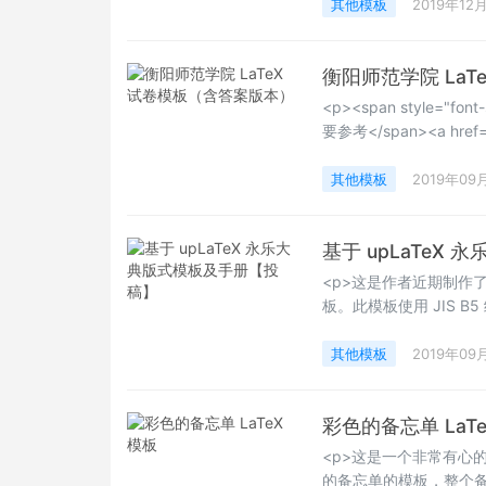
Happy LaTeXing！</s
其他模板
2019年12
衡阳师范学院 La
<p><span style=
要参考</span><a href="h
title="exam文档类"><sp
<span style="font-s
其他模板
2019年09
基于 upLaTeX
<p>这是作者近期制作
板。此模板使用 JIS B
字。（每行28字x16行
其他模板
2019年09
彩色的备忘单 LaTe
<p>这是一个非常有心
的备忘单的模板，整个