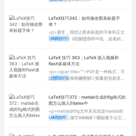
{\includegraphics{show.eps}}<br/>
</p><p style="white-space: normal;">
LaTeX技巧342：如何修改图表标题字
做图文混排时怎样为图片添加标题啊</p>
体？
<p>通常，我想让图表标题的字体和正文
插图技巧
2010年09月06日
字体区分开（比如适当小一点，或者斜体
等等）。我们可以在标题命令caption中
加\small命令来实现，但是有几个问题：
LaTeX 技巧 363：LaTeX 插入视频和
<br style="white-space: normal;"/>1. 标
flash多媒体方法
题的标签（label）不会受到影响比如：
<p><span title="">PDF是一种格式，可
Figure 2：。如果仅仅是改字体，还可
插图技巧
2010年10月02日
以显示矢量和光栅图形，矢量图形那里的
以，但是如果修改字体大小，看起来有点
一大优势是它的分辨率独立性。</span>
奇怪。<br style="white-space:
<span title="">因此，矢量图形帧电影格
normal;"/>2. 如果你使用了图表目录，
LaTeX技巧372：matlab生成的fig格式的
式将是一个嵌入到PDF的必然选择。
listoffigures，这些修改也会包含其中，会
图怎么插入到latex中
</span><span title="">最重要的这种格
引起
<p>matlab的fig文件其实就是matlab的
式是Flash SWF格式。</span></p>
插图技巧
2010年10月10日
MAT文件，除了matlab，谁都看不出它是
个图形。<br style="white-space:
normal;"/><br style="white-space: