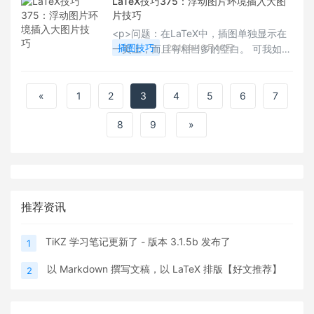
LaTeX技巧375：浮动图片环境插入大图
normal;"/>把图形另存为eps图片是很直
片技巧
接易用也是很常用的方法。</p>
<p>问题：在LaTeX中，插图单独显示在
插图技巧
2010年10月10日
一页上，而且有相当多的空白。 可我如果
改成\begin{figure}[t]，就会把插图显示
在文档尾部。或者会浮动到其他页面， 这
是为什么呢？</p>
«
1
2
3
4
5
6
7
8
9
»
推荐资讯
TiKZ 学习笔记更新了 - 版本 3.1.5b 发布了
1
以 Markdown 撰写文稿，以 LaTeX 排版【好文推荐】
2