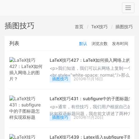
Togg
navig
插图技巧
首页
TeX技巧
插图技巧
列表
默认
浏览次数
发布时间
LaTeX技巧427：LaTeX如何插入网络上的图
<p>我们知道，我们可以从网络上复制一个图片到o
<br style="white-space: normal;"/>那么我
插图技巧
2010年11月16日
space:
normal;"/>\includegraphics{http://www.site
<br style="white-space: normal;"/>但是
LaTeX技巧431：subfigure中的子图标题怎
<p>通常，有些技巧，我们用户根据自己的知
比如双语标题问题，我在前文讲述了两种方法，
插图技巧
2010年11月20日
href="http://blog.sina.com.cn/s/blog_5e16
target="_blank" style="white-space: n
题的使用技巧</a><br style="white-space: 
LaTeX技巧439：Latex插入subfigure