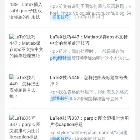
户想要子图也实现双语标题，该怎么办。<br style=
<p>前文有讲到子图如何添加双语标题，<a
href="http://blog.sina.com.cn/s/blog_5e16
插图技巧
2010年11月24日
target="_blank" style="white-space: norm
标题怎样实现双标题</a>。虽然方法比较巧
要是引用的时候会出现故障。<br style="white-
LaTeX技巧447：Matlab保存eps不支持
normal;"/>这里《哈工大latex模板》新版
中文的简单处理技巧
案。看来latex真的
<p>通常，我们处理时，一般是保存为
插图技巧
2010年12月04日
png图片然后转换为eps图。这个方法比
较有效，有一个弊端是图片会比较大。
<br style="white-space: normal;"/><br
LaTeX技巧449：怎样把图表标题冒号去
style="white-space: normal;"/>我们可
掉？
以用overpic宏包来对未添加中文注释的
<p>我在表格的环境下，得到表头的格式
eps图，添加中文。</p>
插图技巧
2010年12月06日
是“Table III:”，请问怎样把冒号去掉？
</p>
LaTeX技巧337：parpic 图文混排时为图
片添caption标题
<p style="white-space: normal;">问题
插图技巧
2010年09月04日
描述<br/>\parpic[r]