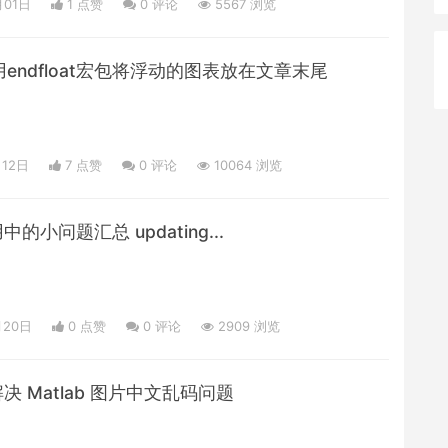
月01日
1 点赞
0
评论
5567 浏览
使用endfloat宏包将浮动的图表放在文章末尾
月12日
7 点赞
0
评论
10064 浏览
用中的小问题汇总 updating...
月20日
0 点赞
0
评论
2909 浏览
解决 Matlab 图片中文乱码问题