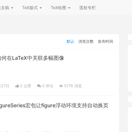
示文稿
TeX版式
TeX绘图
莲枝专栏
默认
浏览次数
发布时间
：如何在LaTeX中关联多幅图像
月27日
0 点赞
0
评论
5776 浏览
igureSeries宏包让figure浮动环境支持自动换页