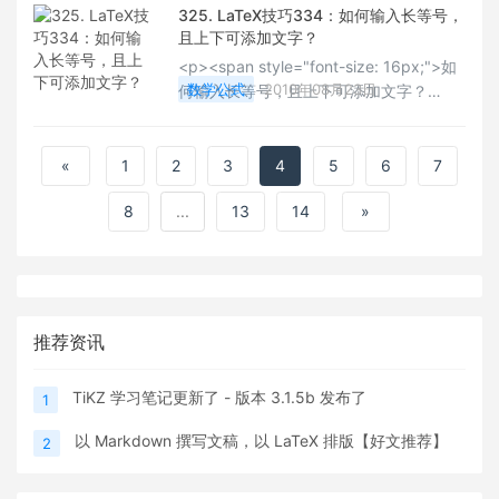
325. LaTeX技巧334：如何输入长等号，
且上下可添加文字？
<p><span style="font-size: 16px;">如
数学公式
2010年08月23日
何输入长等号，且上下可添加文字？
</span></p>
«
1
2
3
4
5
6
7
8
...
13
14
»
推荐资讯
TiKZ 学习笔记更新了 - 版本 3.1.5b 发布了
1
以 Markdown 撰写文稿，以 LaTeX 排版【好文推荐】
2