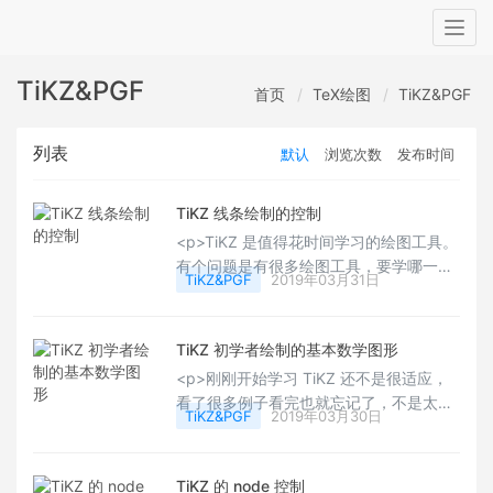
Togg
navig
TiKZ&PGF
首页
TeX绘图
TiKZ&PGF
列表
默认
浏览次数
发布时间
TiKZ 线条绘制的控制
<p>TiKZ 是值得花时间学习的绘图工具。
有个问题是有很多绘图工具，要学哪一个
TiKZ&PGF
2019年03月31日
比较好？其实学哪一个都好，只要你的图
形能够做到「极致」。TiKZ 是一个好选
择，以前我也花了很大的功夫学
TiKZ 初学者绘制的基本数学图形
metaPost，虽然现在很少用上，但是绘图
<p>刚刚开始学习 TiKZ 还不是很适应，
的基本观念，都是一样的。Happy
看了很多例子看完也就忘记了，不是太复
LaTeXing！~</p>
TiKZ&PGF
2019年03月30日
杂就是太粗糙，不是那么实用帮助我们日
常的使用。这里分享的是一个初学者制作
的几个简单的数学象限里的图片。做得非
TiKZ 的 node 控制