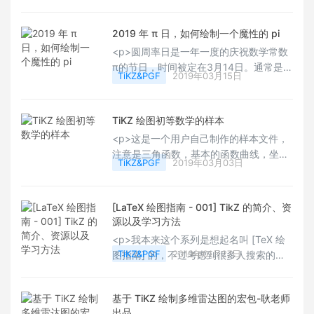
户，可以反复阅读演练一下，自然得其要
旨，很快就可以得心应手了。Happy
2019 年 π 日，如何绘制一个魔性的 pi
TiKZing！~</p>
<p>圆周率日是一年一度的庆祝数学常数
π的节日，时间被定在3月14日。通常是在
TiKZ&PGF
2019年03月15日
下午1时59分庆祝，以象征圆周率的六位
近似值3.14159，有时甚至精确到26秒，
以象征圆周率的八位近似值3.1415926；
TiKZ 绘图初等数学的样本
习惯24小时记时的人在凌晨1时59分或者
<p>这是一个用户自己制作的样本文件，
下午3时9分（15时9分）庆祝。全球各地
注意是三角函数，基本的函数曲线，坐标
的一些大学数学系在这天举办派对。（选
TiKZ&PGF
2019年03月03日
系等简单的初等数学的 TiKZ 绘图样本，
自：百度百科）那么多 TeX 大牛玩得嗨得
有需要学习的用户可以下载试用下。
很的 pi。<br/></p>
Happy TiKZing！~</p>
[LaTeX 绘图指南 - 001] TikZ 的简介、资
源以及学习方法
<p>我本来这个系列是想起名叫 [TeX 绘
TiKZ&PGF
2019年01月27日
图指南] 的，不过考虑到很多人搜索的时
候习惯用 &quot;LaTeX&quot; 而不是
&quot;TeX&quot;，所以我就像现在这样
基于 TiKZ 绘制多维雷达图的宏包-耿老师
命名了。</p>
出品