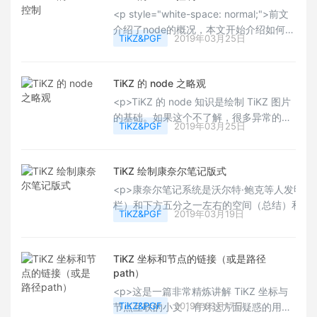
常不错，有喜欢的用户可以观瞻观瞻。
<p style="white-space: normal;">前文
Happy TiKZing!~</p>
介绍了node的概况，本文开始介绍如何控
TiKZ&PGF
2019年03月25日
制node，画出心中理想的图形。node是
带有图形，文字，坐标的物体，所以它的
控制，主要是针对这三者进行。</p><p
TiKZ 的 node 之略观
style="white-space: normal;">首先图形
<p>TiKZ 的 node 知识是绘制 TiKZ 图片
的部分，图形包括尺寸线条和图形着色等
的基础。如果这个不了解，很多异常的情
部分，图形种类前文已提，基本上是长方
TiKZ&PGF
2019年03月25日
况不知道如何处理。本文的基本知识帮助
形和圆形，图形的线条部分，前面也提过
大家了解 node 的使用，希望对大家学习
不少。</p>
有所帮助。Happy LaTeXing！~<br/>
TiKZ 绘制康奈尔笔记版式
</p>
<p>康奈尔笔记系统是沃尔特·鲍克等人发明
栏）和下方五分之一左右的空间（总结）和右上
TiKZ&PGF
2019年03月19日
href="https://baike.baidu.com/item
fr=aladdin" target="_blank">百度百科</a>
TiKZ 坐标和节点的链接（或是路径
path）
<p>这是一篇非常精炼讲解 TiKZ 坐标与
TiKZ&PGF
2019年03月17日
节点互联的小文，有对这方面疑惑的用