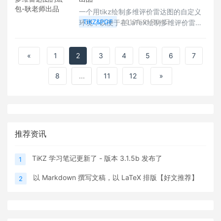
一个用tikz绘制多维评价雷达图的自定义
TiKZ&PGF
2019年01月04日
环境，以便于在LaTeX绘制多维评价雷达
图。这是一个根据
https://github.com/tkz-sty/tkz-kiviat中
修改出来的一个基于tikz绘制多维雷达图
«
1
2
3
4
5
6
7
的宏包，用于在LaTeX中绘制多维雷达
8
...
11
12
»
图。在使用该自定义环境前，需要用：
\usepackage{radarchart.sty}加载该
推荐资讯
TiKZ 学习笔记更新了 - 版本 3.1.5b 发布了
1
以 Markdown 撰写文稿，以 LaTeX 排版【好文推荐】
2