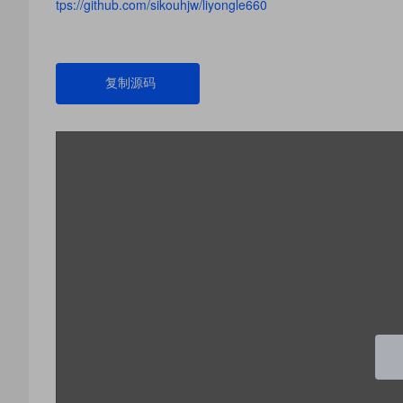
tps://github.com/sikouhjw/liyongle660
复制源码