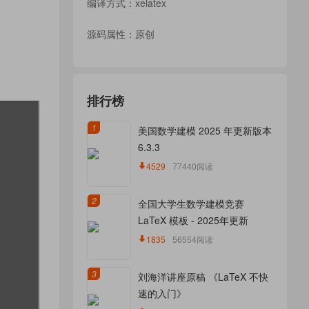
编译方式：xelatex
源码属性：原创
排行榜
1
美国数学建模 2025 年更新版本
6.3.3
4529
77440阅读
2
全国大学生数学建模竞赛
LaTeX 模板 - 2025年更新
1835
56554阅读
3
刘海洋讲座原稿 《LaTeX 不快
速的入门》