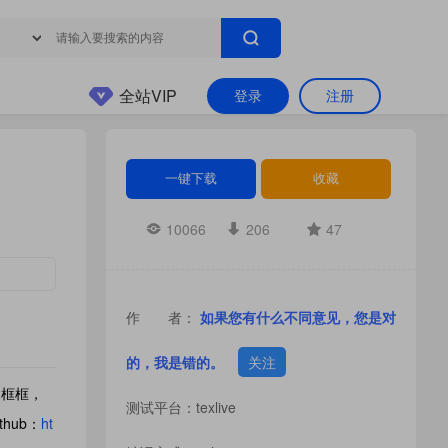
全站VIP
登录
注册
一键下载
收藏
10066
206
47
作 者：
如果您有什么不同意见，您是对
的，我是错的。
关注
加框框，
测试平台：texlive
hub：
ht