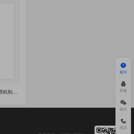
提问
客服
一幅精细的几何 / 物理机制原理图-转动连杆、轨道及阴影剖面线三维几何投影图
微信
电话