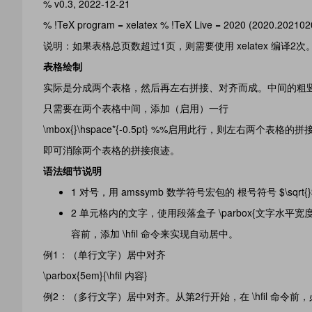
% v0.3, 2022-12-21
% !TeX program = xelatex % !TeX Live = 2020 (2020.
说明：如果表格总页数超过1页，则需要使用 xelatex 编译
表格绘制
实际是分成两个表格，然后再左右拼接、对齐而成。中间的粗
只需要在两个表格中间，添加（启用）一行
\mbox{}\hspace*{-0.5pt} %%启用此行，则左右两个表格
即可消除两个表格的拼接痕迹。
语法细节说明
1 对号，用 amssymb 数学符号宏包的 根号符号 $\sqrt
2 单元格内的文字，使用段落盒子 \parbox{文字水
容前，添加 \hfil 命令来实现自动居中。
例1：（单行文字）居中对齐
\parbox{5em}{\hfil 内容}
例2：（多行文字）居中对齐。从第2行开始，在 \hfil 命令前，必须先