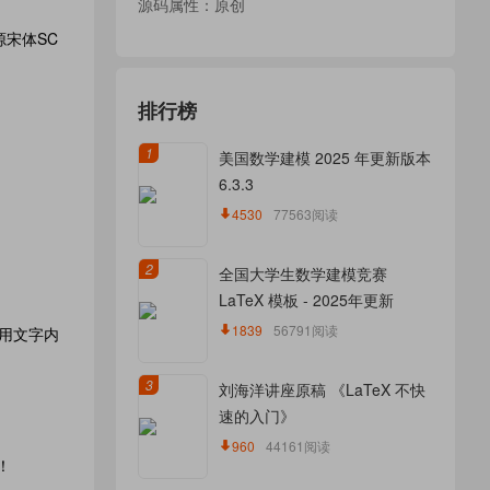
源码属性：原创
：思源宋体SC
排行榜
1
美国数学建模 2025 年更新版本
6.3.3
4530
77563阅读
2
全国大学生数学建模竞赛
LaTeX 模板 - 2025年更新
1839
56791阅读
使用文字内
3
刘海洋讲座原稿 《LaTeX 不快
速的入门》
960
44161阅读
！