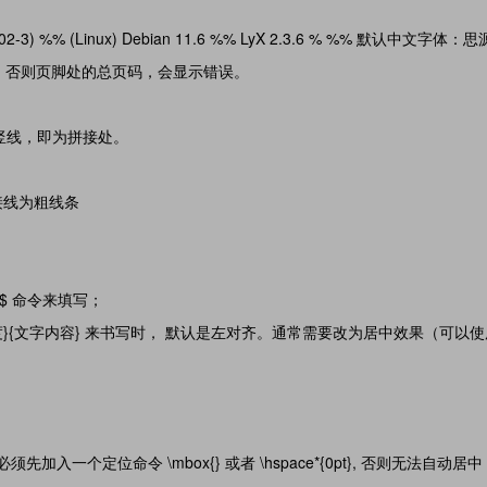
20210202-3) %% (Linux) Debian 11.6 %% LyX 2.3.6 % %% 默认中文字体
2次。否则页脚处的总页码，会显示错误。
竖线，即为拼接处。
的拼接线为粗线条
{}$ 命令来填写；
平宽度}{文字内容} 来书写时， 默认是左对齐。通常需要改为居中效果（可以
加入一个定位命令 \mbox{} 或者 \hspace*{0pt}, 否则无法自动居中