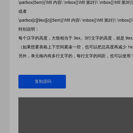
\parbox{5em}{\hfil 内容\ \mbox{}\hfil 第2行\ \mbox{}\hfil 第3行
或者
\parbox[c][9ex][c]{5em}{\hfil 内容\ \mbox{}\hfil 第2行\ \mbox{}
特别说明：
每个汉字的高度，大致相当于 3ex。3行文字的高度，就是 9ex
（如果想要表格上下空间紧凑一些，也可以把总高度再减少 1ex, 
另外，单元格内有多行文字的，每行文字的间距，也可以使用 \vspace{-
复制源码