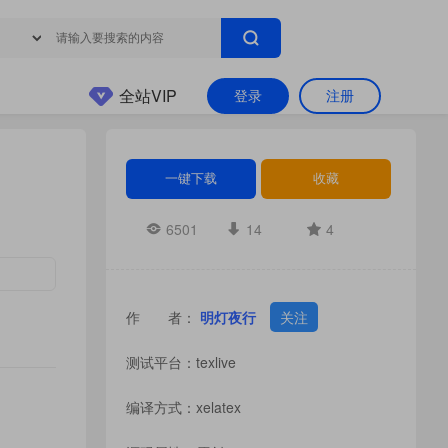
全站VIP
登录
注册
一键下载
收藏
6501
14
4
作 者：
明灯夜行
关注
测试平台：texlive
编译方式：xelatex