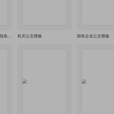
boldline — 自定义表格线条粗细宏包译介
机关公文模板
国有企业公文模板