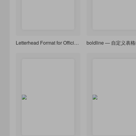
Letterhead Format for Official Document of Government Organs - 党政机关公文信函格式文头-GB/T 9704-2012