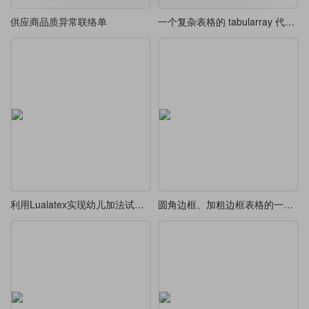
供应商品质异常联络单
一个复杂表格的 tabularray 代码实现
利用Lualatex实现幼儿加法试题的出题
圆角边框、加粗边框表格的一种实现方法（基于 NiceMatrix 宏包）