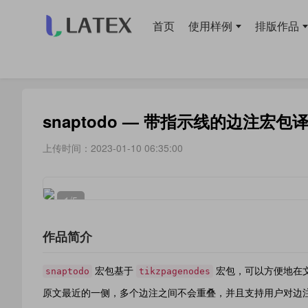
首页
使用样例
排版作品
当前位置：
首页
>
使用样例
> 宏包使用
snaptodo — 带指示线的边注宏包
上传时间：2023-01-10 06:35:00
1
/5
作品简介
宏包基于
宏包，可以方便地在
snaptodo
tikzpagenodes
原文最近的一侧，多个边注之间不会重叠，并且支持用户对边