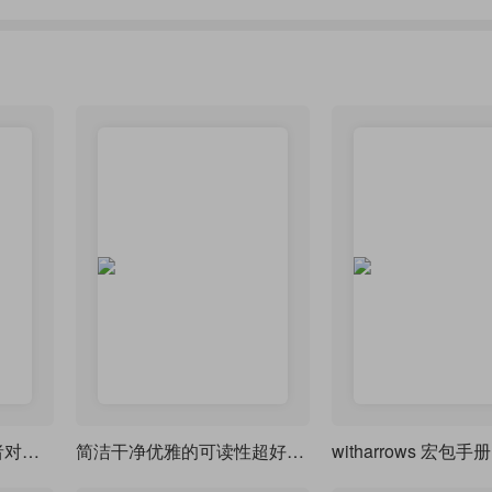
Subook——一位开发者对完美书籍排版的浪漫追寻
简洁干净优雅的可读性超好的 LaTeX 文档模版