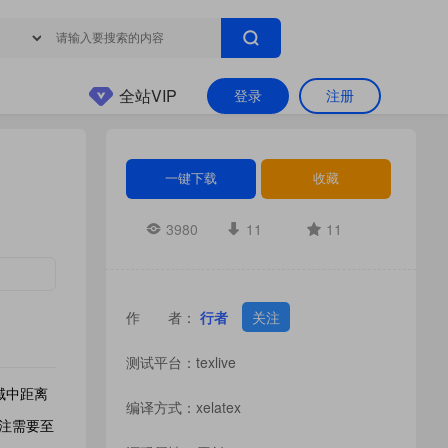
全站VIP
登录
注册
一键下载
收藏
3980
11
11
作 者：
行者
关注
测试平台：texlive
域中距离
编译方式：xelatex
注需要至