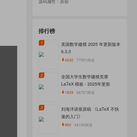
源码属性：原创
排行榜
1
美国数学建模 2025 年更新版本
6.3.3
4530
77551阅读
2
全国大学生数学建模竞赛
LaTeX 模板 - 2025年更新
1839
56757阅读
3
刘海洋讲座原稿 《LaTeX 不快
速的入门》
960
44150阅读