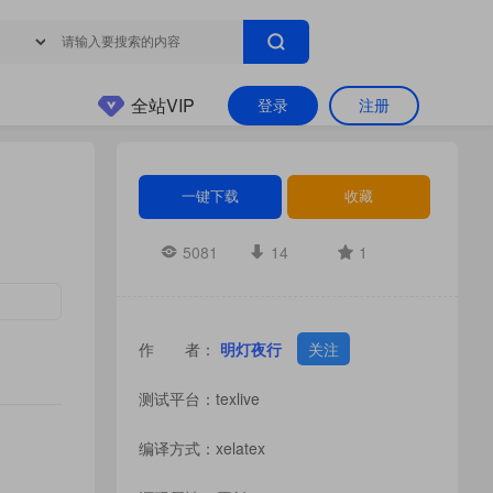
全站VIP
登录
注册
一键下载
收藏
5081
14
1
作 者：
明灯夜行
关注
测试平台：texlive
编译方式：xelatex