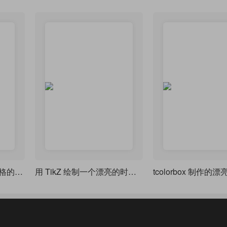
圆角边框、加粗边框表格的一种实现方法（基于 NiceMatrix 宏包）
用 TikZ 绘制一个漂亮的时间表格
tcolorbox 制作的