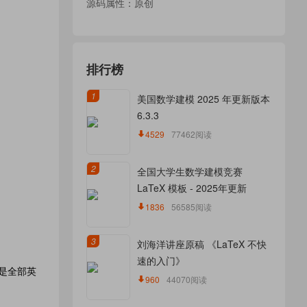
源码属性：原创
排行榜
1
美国数学建模 2025 年更新版本
6.3.3
4529
77462阅读
2
全国大学生数学建模竞赛
LaTeX 模板 - 2025年更新
1836
56585阅读
3
刘海洋讲座原稿 《LaTeX 不快
速的入门》
：应是全部英
960
44070阅读