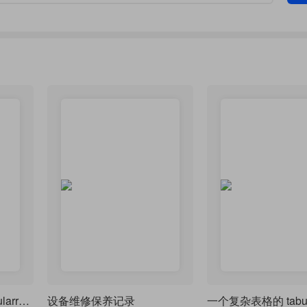
基于csv数据文件用tabularray结合csvsimple-l3制作答辩评价表
设备维修保养记录