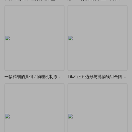
一幅精细的几何 / 物理机制原理图-转动连杆、轨道及阴影剖面线三维几何投影图
TikZ 正五边形与抛物线组合图形（类似 “花瓣” 或 “星形” 图案）