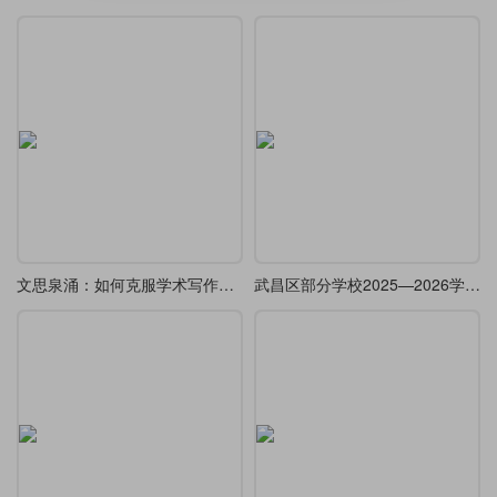
文思泉涌：如何克服学术写作拖延症
武昌区部分学校2025—2026学年度上学期九年级10月月考