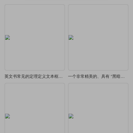
英文书常见的定理定义文本框设计欣赏
一个非常精美的、具有 “黑暗幻想” 风格 tcolorbox 定义