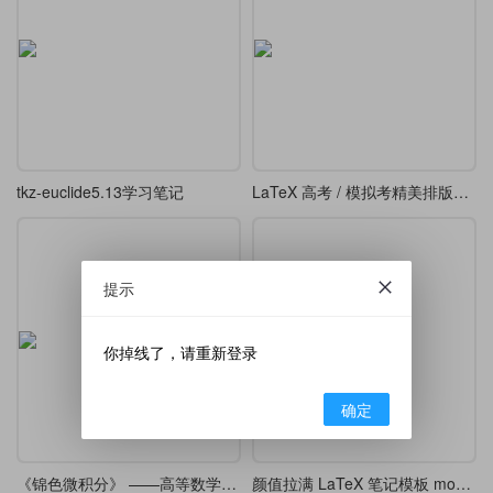
tkz-euclide5.13学习笔记
LaTeX 高考 / 模拟考精美排版模板
提示
你掉线了，请重新登录
确定
《锦色微积分》 ——高等数学课堂笔记·炫彩版
颜值拉满 LaTeX 笔记模板 modernclassnotes，7 种主题随心切换