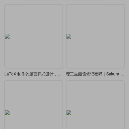
LaTeX 制作的版面样式设计，漂亮的 tcolorbox 盒子
理工生颜值笔记密码｜Sakura Notes 双模式 LaTeX 模板