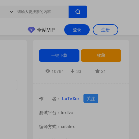
全站VIP
登录
注册
一键下载
收藏
10784
33
21
作 者：
LaTeXer
关注
测试平台：texlive
编译方式：xelatex