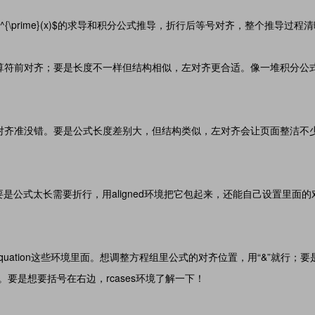
{\prime}(x)$的求导和积分公式推导，折行后等号对齐，整个推导过程
算符前对齐；要是长度不一样但结构相似，左对齐更合适。像一堆积分公
对齐准没错。要是公式长度差别大，但结构类似，左对齐会让页面整洁不
要是公式太长需要折行，用aligned环境把它包起来，还能自己设置里面
equation这些环境里面。想调整方程组里公式的对齐位置，用“&”就行；
。要是想要括号在右边，rcases环境了解一下！