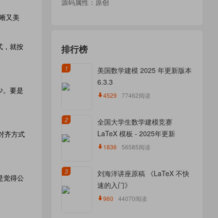
源码属性：原创
清晰又美
式，就按
排行榜
1
美国数学建模 2025 年更新版本
6.3.3
少。要是
4529
77462阅读
2
全国大学生数学建模竞赛
LaTeX 模板 - 2025年更新
的对齐方式
1836
56585阅读
3
刘海洋讲座原稿 《LaTeX 不快
要是觉得公
速的入门》
960
44070阅读