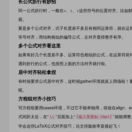
长公式折行有妙招
同一公式折行时，一般在=、>、<这些符号的位置对齐。比如$f^
观。
要是多个公式对齐，式子长度差不多且有相同运算符，就在运
等号对齐；而结构相似的偏导公式，左对齐显得整齐有序。
多个公式对齐看这里
如果有好几个长度差不多、运算符也相似的公式，在运算符前
遇到折行的公式，也按照上面的方法对齐就行啦。
居中对齐轻松拿捏
有时候要求公式居中对齐，这时候gather环境就派上用场啦！
呢。
方程组对齐小技巧
写方程组要用cases环境，不过它不能单独用，得放在align、
式间距太近，在“
”后面加上“
”就能调整
\\
[输入宽度如:20pt]
学会这些LaTeX公式对齐技巧，论文排版效率直接起飞！