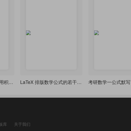
不借助宏包实现公式常用积分号直立显示
LaTeX 排版数学公式的若干知识
考研数学一公式默写
板库
关于我们