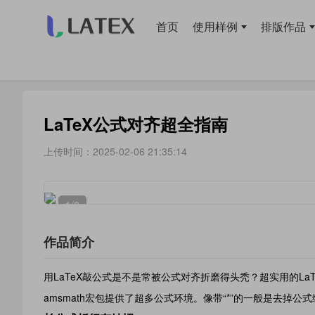
首页
使用样例
排版作品
当前位置：
首页
>
使用样例
> 公式
LaTeX公式对齐超全指南
上传时间：2025-02-06 21:35:14
1
/8
作品简介
用LaTeX敲公式是不是常被公式对齐折磨得头秃？超实用的La
amsmath宏包提供了超多公式环境。像带“*”的一般是去掉