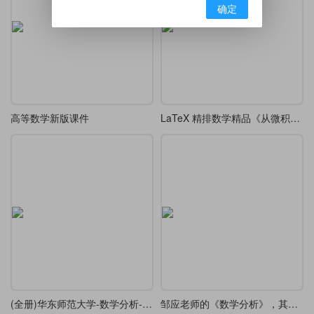
确定
高等数学新版课件
LaTeX 精排数学精品《从微积分到上同调平装》（From Calculus to Cohomology）-四字体可选
(全册)华东师范大学-数学分析-elegant模板
邹应老师的《数学分析》，其上册重排本已上线。