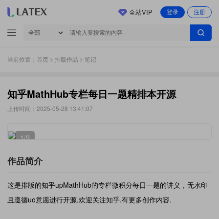
全站VIP
登录
注册
当前位置：
首页
>
排版作品
> 笔记
知乎MathHub专栏每日一题精排本开源
上传时间：2025-05-28 13:41:07
1
/9
作品简介
这是排版的知乎upMathHub的专栏微积分每日一题的讲义，无水印
且遵循uo意愿进行开源,欢迎关注知乎.有更多创作内容.