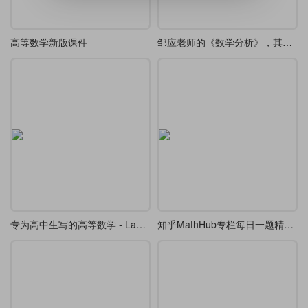
高等数学新版课件
邹应老师的《数学分析》，其上册重排本已上线。
专为高中生写的高等数学 - LaTeX 精排制作
知乎MathHub专栏每日一题精排本开源