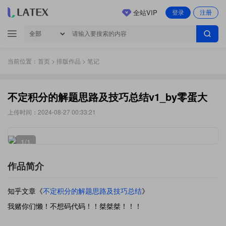
全站VIP
登录
注册
当前位置：
首页
>
排版作品
> 笔记
不定积分的解题思路及技巧总结v1_by零蛋大
上传时间：2024-08-27 00:33:21
1
/1
作品简介
知乎文章《
不定积分的解题思路及技巧总结
》
我赌你们懒！不想码代码！！桀桀桀！！！