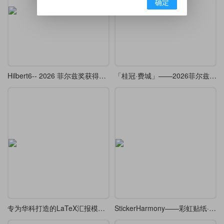
确定
Hilbert6-- 2026 菲尔兹奖获得者邓煜学术报告的 beamer （复刻 ）
「桂冠·费城」——2026菲尔兹奖Beamer主题
专为华科打造的LaTeX汇报模板，开题/答辩通用
StickerHarmony——彩虹贴纸·Beamer