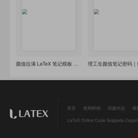
颜值拉满 LaTeX 笔记模板 modernclassnotes，7 种主题随心切换
首页
使用样例
排版作品
模
LaTeX Online Code Snippets-Co