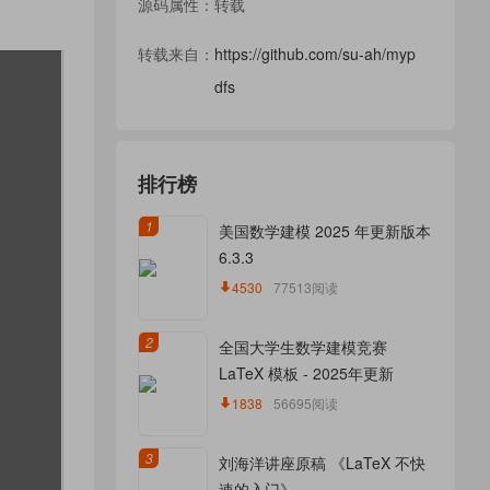
源码属性：转载
转载来自：
https://github.com/su-ah/myp
dfs
排行榜
1
美国数学建模 2025 年更新版本
6.3.3
4530
77513阅读
2
全国大学生数学建模竞赛
LaTeX 模板 - 2025年更新
1838
56695阅读
3
刘海洋讲座原稿 《LaTeX 不快
速的入门》