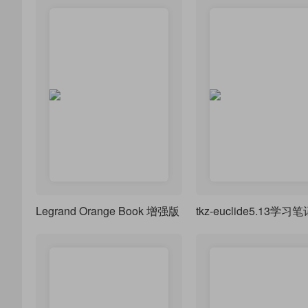
Legrand Orange Book 增强版
tkz-euclide5.13学习笔