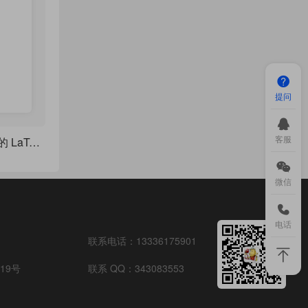
提问
客服
NovaBeamer：让你的 LaTeX PPT 瞬间拥有顶级学术范
微信
电话
联系电话：
13336175901
19号
联系 QQ：
343083553