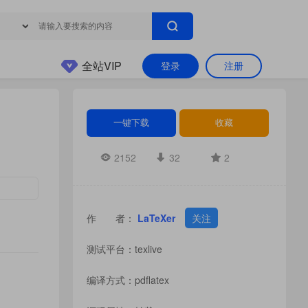
全站VIP
登录
注册
一键下载
收藏
2152
32
2
作 者：
LaTeXer
关注
测试平台：texlive
编译方式：pdflatex