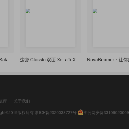
理工生颜值笔记密码｜Sakura Notes 双模式 LaTeX 模板
这套 Classic 双面 XeLaTeX 模板，排版出的论文像艺术品一样优雅
板库
关于我们
pyright©2019版权所有
浙ICP备2020033727号
浙公网安备33109020009