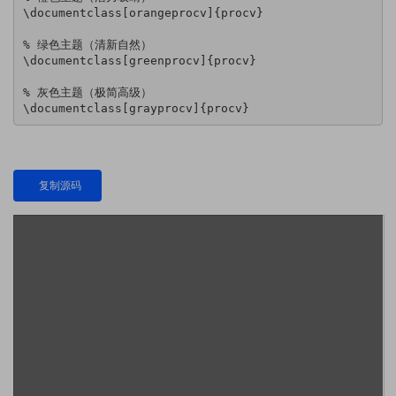
\documentclass[orangeprocv]{procv}

% 绿色主题（清新自然）

\documentclass[greenprocv]{procv}

% 灰色主题（极简高级）

\documentclass[grayprocv]{procv}
复制源码