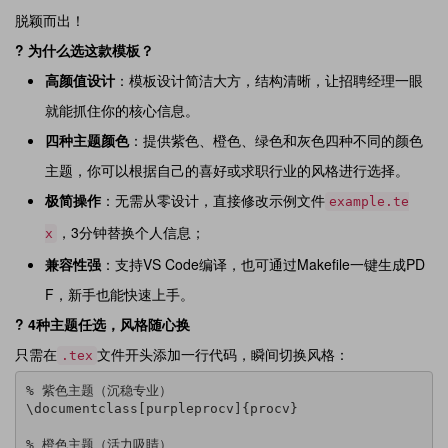
脱颖而出！
? 为什么选这款模板？
高颜值设计
：模板设计简洁大方，结构清晰，让招聘经理一眼
就能抓住你的核心信息。
四种主题颜色
：提供紫色、橙色、绿色和灰色四种不同的颜色
主题，你可以根据自己的喜好或求职行业的风格进行选择。
极简操作
：无需从零设计，直接修改示例文件
example.te
，3分钟替换个人信息；
x
兼容性强
：支持VS Code编译，也可通过Makefile一键生成PD
F，新手也能快速上手。
? 4种主题任选，风格随心换
只需在
文件开头添加一行代码，瞬间切换风格：
.tex
% 紫色主题（沉稳专业）

\documentclass[purpleprocv]{procv}

% 橙色主题（活力吸睛）
