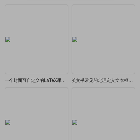
一个封面可自定义的LaTeX课程设计/论文/报告模板
英文书常见的定理定义文本框设计欣赏