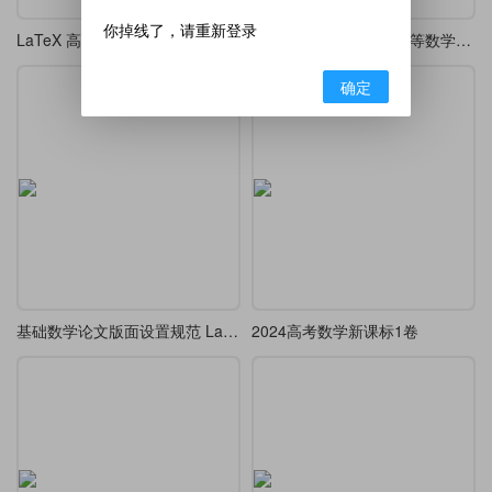
你掉线了，请重新登录
LaTeX 高考 / 模拟考精美排版模板
《锦色微积分》 ——高等数学课堂笔记·炫彩版
确定
基础数学论文版面设置规范 LaTeX 模板
2024高考数学新课标1卷