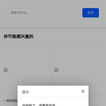
发布
你可能感兴趣的
提示
一幅精细的几何 / 物理机制原理图-转动连杆、轨道及阴影剖面线三维几何投影图
TikZ 学习笔记
你掉线了，请重新登录