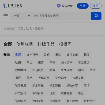
全站VIP
登录
注册
当前位置：
首页
>
LaTeX 工作室
>
使用样例
排版作品
模板库
全部
分类:
全部
文本符号
公式
表格
参考文献
插图
绘图
简历
报告
书籍
演示文稿
毕业论文
数学建模
宏包使用
字体
版面设置
期刊
书籍
报告
简历
投稿论文
毕业论文
演示文稿
试卷教案
学术海报
学术海报
经验分享
笔记
样式设计
章节目录
论文
试卷教案
笔记
定理定义
说明文档
代码排版
TeX 教程
封面设计