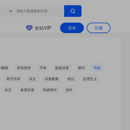
全站VIP
登录
注册
学建模
宏包使用
字体
版面设置
期刊
书籍
章节目录
论文
试卷教案
笔记
定理定义
论文
食谱乐谱
列表样式
信件