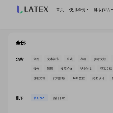
首页
使用样例
排版作品
当前位置：
首页
>
LaTeX 工作室
>
全部
分类:
全部
文本符号
公式
表格
参考文献
报告
简历
投稿论文
毕业论文
演示文稿
说明文档
代码排版
TeX 教程
封面设计
排序:
最新发布
热门下载