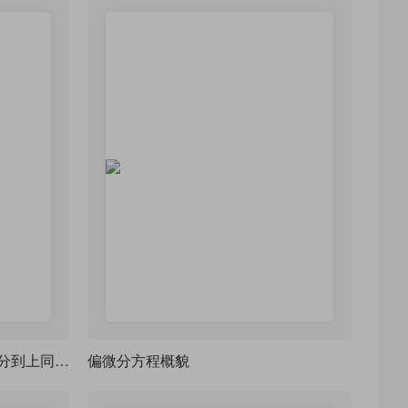
LaTeX 精排数学精品《从微积分到上同调平装》（From Calculus to Cohomology）-四字体可选
偏微分方程概貌