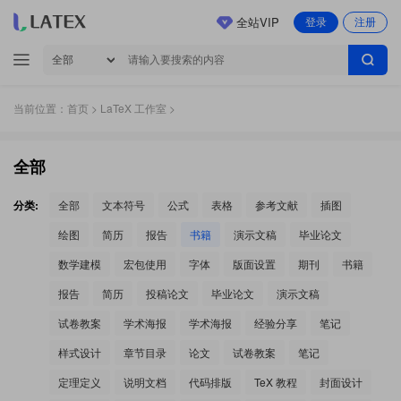
全站VIP
登录
注册
当前位置：
首页
>
LaTeX 工作室
>
全部
分类:
全部
文本符号
公式
表格
参考文献
插图
绘图
简历
报告
书籍
演示文稿
毕业论文
数学建模
宏包使用
字体
版面设置
期刊
书籍
报告
简历
投稿论文
毕业论文
演示文稿
试卷教案
学术海报
学术海报
经验分享
笔记
样式设计
章节目录
论文
试卷教案
笔记
定理定义
说明文档
代码排版
TeX 教程
封面设计