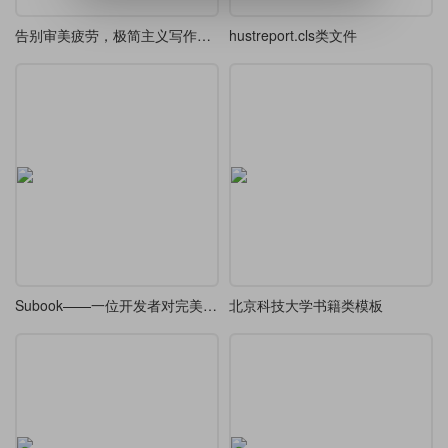
告别审美疲劳，极简主义写作：Minos 模板深度测评，让你的文档自带学术质感
hustreport.cls类文件
Subook——一位开发者对完美书籍排版的浪漫追寻
北京科技大学书籍类模板