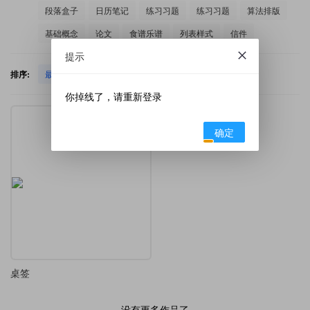
段落盒子
日历笔记
练习习题
练习习题
算法排版
基础概念
论文
食谱乐谱
列表样式
信件
提示
排序:
最新发布
热门下载
你掉线了，请重新登录
确定
桌签
没有更多作品了