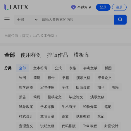
全站VIP
登录
注册
当前位置：
首页
>
LaTeX 工作室
>
使用样例
排版作品
模板库
全部
分类:
全部
文本符号
公式
表格
参考文献
插图
绘图
简历
报告
书籍
演示文稿
毕业论文
数学建模
宏包使用
字体
版面设置
期刊
书籍
报告
简历
投稿论文
毕业论文
演示文稿
试卷教案
学术海报
学术海报
经验分享
笔记
样式设计
章节目录
论文
试卷教案
笔记
定理定义
说明文档
代码排版
TeX 教程
封面设计