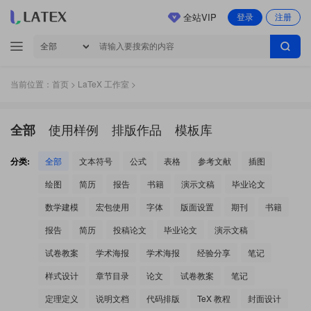
全站VIP
登录
注册
当前位置：
首页
>
LaTeX 工作室
>
使用样例
排版作品
模板库
全部
分类:
全部
文本符号
公式
表格
参考文献
插图
绘图
简历
报告
书籍
演示文稿
毕业论文
数学建模
宏包使用
字体
版面设置
期刊
书籍
报告
简历
投稿论文
毕业论文
演示文稿
试卷教案
学术海报
学术海报
经验分享
笔记
样式设计
章节目录
论文
试卷教案
笔记
定理定义
说明文档
代码排版
TeX 教程
封面设计