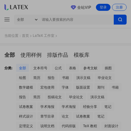
全站VIP
登录
注册
当前位置：
首页
>
LaTeX 工作室
>
使用样例
排版作品
模板库
全部
分类:
全部
文本符号
公式
表格
参考文献
插图
绘图
简历
报告
书籍
演示文稿
毕业论文
数学建模
宏包使用
字体
版面设置
期刊
书籍
报告
简历
投稿论文
毕业论文
演示文稿
试卷教案
学术海报
学术海报
经验分享
笔记
样式设计
章节目录
论文
试卷教案
笔记
定理定义
说明文档
代码排版
TeX 教程
封面设计