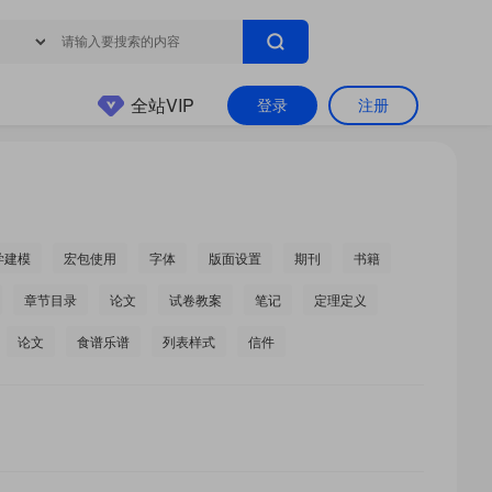
全站VIP
登录
注册
学建模
宏包使用
字体
版面设置
期刊
书籍
章节目录
论文
试卷教案
笔记
定理定义
论文
食谱乐谱
列表样式
信件