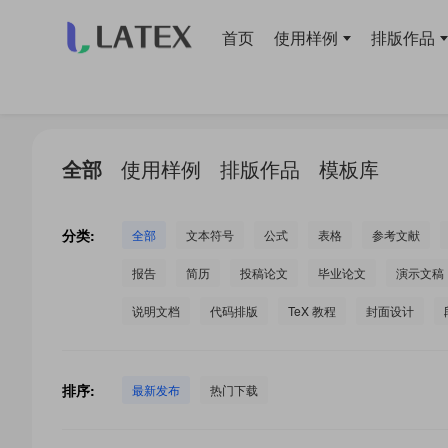
首页
使用样例
排版作品
当前位置：
首页
>
LaTeX 工作室
>
全部
使用样例
排版作品
模板库
分类:
全部
文本符号
公式
表格
参考文献
报告
简历
投稿论文
毕业论文
演示文稿
说明文档
代码排版
TeX 教程
封面设计
排序:
最新发布
热门下载