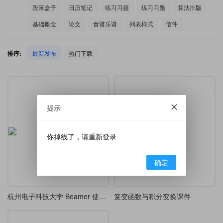
段落盒子
日历笔记
练习习题
练习习题
算法排版
基础概念
论文
食谱乐谱
列表样式
信件
排序:
最新发布
热门下载
提示
你掉线了，请重新登录
确定
杭州电子科技大学 Beamer 使用用例
复变函数与积分变换课件