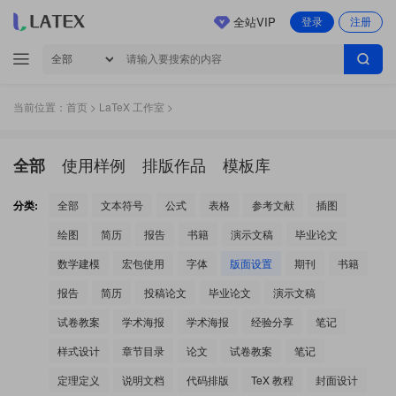
全站VIP
登录
注册
当前位置：
首页
>
LaTeX 工作室
>
使用样例
排版作品
模板库
全部
分类:
全部
文本符号
公式
表格
参考文献
插图
绘图
简历
报告
书籍
演示文稿
毕业论文
数学建模
宏包使用
字体
版面设置
期刊
书籍
报告
简历
投稿论文
毕业论文
演示文稿
试卷教案
学术海报
学术海报
经验分享
笔记
样式设计
章节目录
论文
试卷教案
笔记
定理定义
说明文档
代码排版
TeX 教程
封面设计