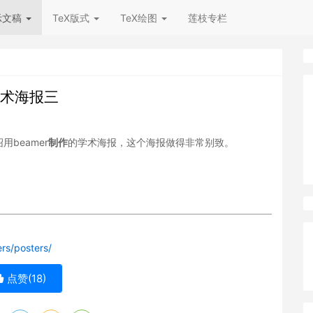
示文稿
TeX版式
TeX绘图
莲枝专栏
学术海报三
beamer
制作
的学术海报，这个海报做得非常别致。
rs/posters/
点赞(
18
)