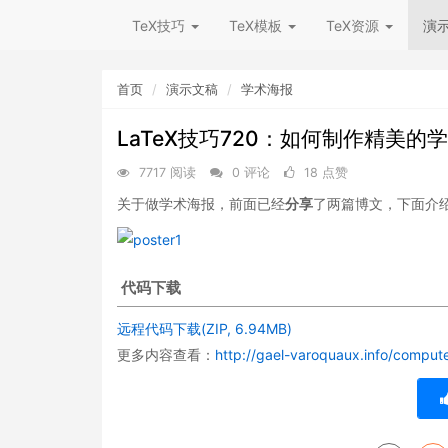
TeX技巧
TeX模板
TeX资源
演
首页
演示文稿
学术海报
LaTeX技巧720：如何制作精美的
7717 阅读
0 评论
18 点赞
关于做学术海报，前面已经
分享
了两篇博文，下面介绍用
代码下载
远程代码
下载(ZIP, 6.94MB)
更多内容查看：
http://gael-varoquaux.info/compute