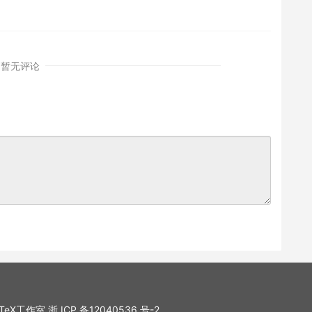
暂无评论
. LaTeX工作室
浙 ICP 备12040536 号-2