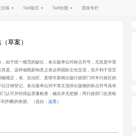
示文稿
TeX版式
TeX绘图
莲枝专栏
法（草案）
象，由于统一规范的缺位，各出版单位对标点符号，尤其是中英
行其是。这样做既影响意义表达和国际文化交流，也不利于语言
明确规定，省、自治区、直辖市新闻出版行政部门对本行政区的
予以注销登记。各出版单位对中英文混排出版物的标点符号虽有
部门认可并经得起质量检查，确实并无把握；而行政部门在质检
不到判断的依据。（选自：
这里
）