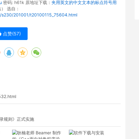
u
密码: h61k 原地址下载：
夹用英文的中文文本的标点符号用
） 选自：
0/s230/201001/t20100115_75604.html
点赞(
57
)
532.html
献著录规则》正式实施