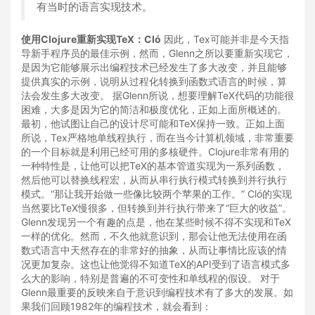
有当时的语言实现技术。
使用Clojure重新实现TeX：Cló
因此，Tex可能并非是今天指
导新手程序员的最佳示例，然而，Glenn之所以要重新实现它，
是因为它能够展示出编程技术已经发生了多大改变，并且能够
提供真实的示例，说明从过程化转换到函数式语言的时候，算
法会发生多大改变。 据Glenn所说，想要理解TeX代码的功能很
困难，大多是因为它的简洁和极度优化，正如上面所概述的。
最初，他试图让自己的设计尽可能和TeX保持一致。正如上面
所说，Tex严格地单线程执行，而在当今计算机领域，非常重要
的一个目标就是利用已经可用的多核硬件。Clojure非常有用的
一种特性是，让他可以把TeX的基本管道实现为一系列函数，
然后他可以替换线程宏，从而从串行执行模式转换到并行执行
模式。“那让我开始做一些像比较两个苹果的工作。” Cló的实现
当然要比TeX慢很多，但转换到并行执行带来了“巨大的收益”。
Glenn发现另一个有趣的点是，他在某些时候不得不实现和TeX
一样的优化。然而，不久他就意识到，那会让他无法使用在函
数式语言中天然存在的非常好的抽象，从而让事情比应该的情
况更加复杂。这也让他觉得不知道TeX的API受到了语言模式多
么大的影响，特别是普遍的不可变性和单线程的假设。 对于
Glenn最重要的反映来自于意识到编程技术有了多大的发展。如
果我们回顾1982年的编程技术，就会看到：