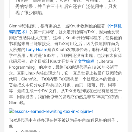
TeX是一部鸿篇巨制：它运行快速、可移植、产出优
秀的结果，并且在三十年后它还在广泛使用中，只发
现了很少缺陷。
Glenn特别提到，很有趣的是，当Knuth收到他的巨著
《计算机
编程艺术》
的第一页样张，就决定开始编写TeX，因为他发现
排版“丑陋得让人失望”。这样，Knuth开始编写程序，使得他的
书看起来自己能够接受。当TeX可用之后，因为快速排序而为
人所知的
Tony Hoare
建议Knuth发布源代码，那样从此可以为
学生所用，那时是1982年，互联网还没有出现，也没有太多源
代码示例。这个目标让Knuth开始有了
文学编程
（Literate
Programming）的冲动，最终TeX的源代码在1986年公诸于
众。直到Linux内核出现之前，它一直是世界上被最广泛阅读的
代码，Glenn说。
TeX内部
TeX架构是一个处理文本的管道，
它会把文本切分成多种类型的对象，如页、段落、行、词等
等，最终生成一个DVI文件。从TeX出现到现在已经有超过三十
年，回顾过去，我们会惊奇的发现它仍然是非常“早期”的东西，
Glenn说。
TeX源代码中有很多现在并不被认为是好的编程风格的例子，
像：
全局变量；