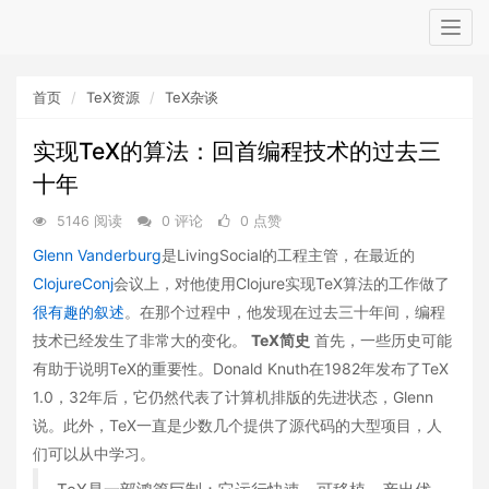
Togg
navig
首页
TeX资源
TeX杂谈
实现TeX的算法：回首编程技术的过去三
十年
5146 阅读
0 评论
0 点赞
Glenn Vanderburg
是LivingSocial的工程主管，在最近的
ClojureConj
会议上，对他使用Clojure实现TeX算法的工作做了
很有趣的叙述
。在那个过程中，他发现在过去三十年间，编程
技术已经发生了非常大的变化。
TeX简史
首先，一些历史可能
有助于说明TeX的重要性。Donald Knuth在1982年发布了TeX
1.0，32年后，它仍然代表了计算机排版的先进状态，Glenn
说。此外，TeX一直是少数几个提供了源代码的大型项目，人
们可以从中学习。