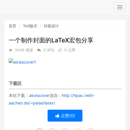
Togg
navig
首页
TeX版式
封面设计
一个制作封面的LaTeX宏包分享
5946 阅读
0 评论
0 点赞
下载区
本站下载：
aicescover
选自：
http://hpac.rwth-
aachen.de/~peise/latex/
点赞(
0
)