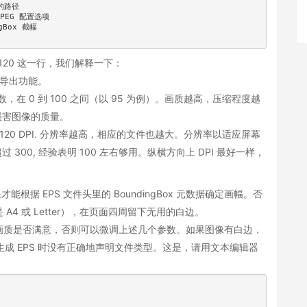
的路径

 JPEG 配置选项

gBox 截幅

120x120 这一行，我们解释一下：
PEG 导出功能。
画质）参数，在 0 到 100 之间（以 95 为例）。画质越高，压缩程度越
损害图像的质量。
为 120 DPI. 分辨率越高，相应的文件也越大。分辨率以适应屏幕
00, 经验表明 100 左右够用。纵横方向上 DPI 最好一样，
能根据 EPS 文件头里的 BoundingBox 元数据确定画幅。否
4 或 Letter），在页面四周留下无用的白边。
画质是否满意，否则可以微调上述几个参数。如果图像有白边，
程序生成 EPS 时没有正确地声明文件类型。这是，请用文本编辑器