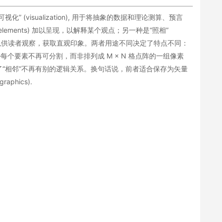
(visualization), 用于将抽象的数据和理论测算、预言
ements) 加以呈现，以解释某个观点；另一种是“照相”
天体）以供读者观察，获取直观印象。两者用途不同决定了特点不同：
每个要素不再可分割，而非排列成 M × N 格点阵的一组像素
间除了“相邻”不再有别的逻辑关系。换句话说，前者适合保存为矢量
raphics).