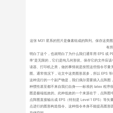
这张 M31 星系的照片是像素组成的阵列。保存这类图像最
有
明白了这个，也就明白了为什么我们通常用 EPS 或 
率”是无限的，它们是纯几何形状。保存它的文件应
读器、打印机之类，做的事情就是按照这些指令尽量无损地
图。通常情况下，论文中这类图形居多，所以 EPS 
这种流行的一个副产物是，我们偶尔需要插入点阵图，
种惯性甚至都不来自我们自身——标准的 latex 
图是极端低效的。此种低效的一个来源在于，点阵图中往往天
点阵图直接输出成 EPS（特别是 Level 1 EPS
点进行的图形构造指令。这种指令本身不能提高图形
存储空间。