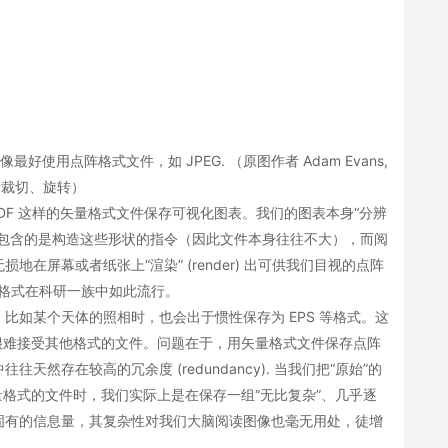
好使用点阵格式文件，如 JPEG. （原图作者 Adam Evans,
所裁切、旋转）
PDF 这样的矢量格式文件保存可视化图表。我们的图表本身“分辨
该包含的是构造这些形状的指令（因此文件本身往往不大），而阅
在屏幕或者纸张上“渲染” (render) 出可供我们目视的点阵
等格式在科研一族中如此流行。
比如某个天体的照相时，也会出于惯性保存为 EPS 等格式。这
程序很难接受其他格式的文件。问题在于，用矢量格式文件保存点阵
然存在较高的冗余度 (redundancy). 当我们把“原始”的
）等矢量格式的文件时，我们实际上是在保存一组“无比复杂”、几乎逐
固有的信息量，其复杂性对我们大脑阅读图像也毫无用处，徒增