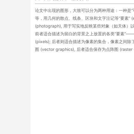
论文中出现的图形，大致可以分为两种用途：一种是“可视化” 
等，用几何的散点、线条、区块和文字注记等“要素” (el
(photograph), 用于写实地反映某些对象（如
前者适合描述为留白的背景之上放置的各类“要素”——
(pixels); 后者则适合描述为像素的集合，像素之
图 (vector graphics), 后者适合保存为点阵图 (raster g