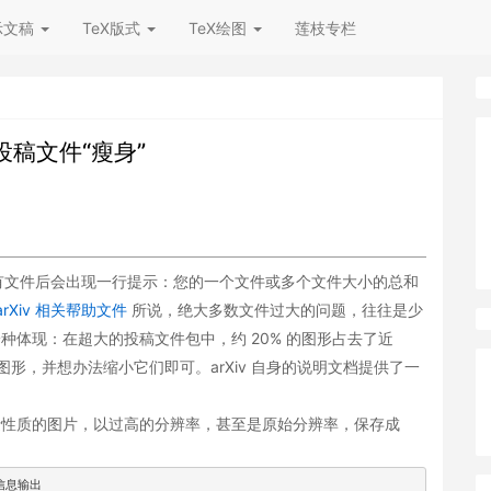
示文稿
TeX版式
TeX绘图
莲枝专栏
v 投稿文件“瘦身”
有文件后会出现一行提示：您的一个文件或多个文件大小的总和
arXiv 相关帮助文件
所说，绝大多数文件过大的问题，往往是少
种体现：在超大的投稿文件包中，约 20% 的图形占去了近
图形，并想办法缩小它们即可。arXiv 自身的说明文档提供了一
量性质的图片，以过高的分辨率，甚至是原始分辨率，保存成
 信息输出
