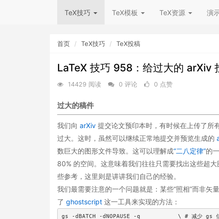
TeX技巧
TeX模板
TeX资源
演
首页
TeX技巧
TeX投稿
LaTeX 技巧 958：给过大的 arXi
14429 阅读
0 评论
0 点赞
过大的稿件
我们向
arXiv
提交论文预印本时，有时候在上传了所
过大。这时，虽然可以继续正常地提交并预览生成的
数巨大的图形文件导致。这可以理解成
“二八定律”
的一
80% 的空间。这意味着我们往往只需要找出这些超大
些参考，这里则是讲讲我们自己的经验。
我们最需要注意的一个问题就是：某些“照相”而非矢
了
ghostscript
这一工具来实现的方法：
gs -dBATCH -dNOPAUSE -q           \ # 减少 gs