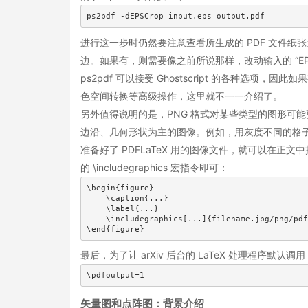
ps2pdf -dEPSCrop input.eps output.pdf
进行这一步时仍然要注意查看所生成的 PDF 文件纸张大小是
边。如果有，则需要像之前所说那样，改动输入的 “EP
ps2pdf 可以接受 Ghostscript 的各种选项，
色空间转换等高级操作，这里就不一一介绍了。
另外值得说明的是，PNG 格式对某些类型的图形可能
边沿、几何形状为主的图像。例如，用灰度不同的格子
准备好了 PDFLaTeX 用的图像文件，就可以在正文
的 \includegraphics 宏指令即可：
\begin{figure}

    \caption{...}

    \label{...}

    \includegraphics[...]{filename.jpg/png/pdf
\end{figure}
最后，为了让 arXiv 后台的 LaTeX 处理程序默认调用
\pdfoutput=1
矢量图和点阵图：背景介绍