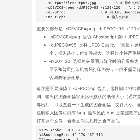
   -sOutputFile=output.jpg         \ # 导出文件
   -sDEVICE=jpeg -dJPEGQ=95 -r120x120    \ #
   -dEPSCrop                \ # 用 EPS Boundin
   input.eps                   # 输入文件名
重要的部分是 -sDEVICE=jpeg -dJPEGQ=95 -r
-sDEVICE=jpeg: 告诉 Ghostscript 选中 J
-dJPEGQ=95: 选择 JPEG Quality （
小，损失越小，但文件越大。选择过小将严重
-r120x120: 选择将矢量图点阵化时的分辨率
显示和普通打印机简易打印为好，一般不需要超过 3
否则图像会变形。
请注意不要漏掉了 -dEPSCrop 选项，这样输出的结果才
则，输出的图像画幅将正比于默认的纸张大小（通常是 A
导出后，可以查看一下生成的图像画幅、文件大小、
说明输入图像可能有 bug. 最常见的 bug 是某些
打开这个文件，看看文件头几行是否有类似
%!PS-Adobe-3.0 EPSF-3.0

%%BoundingBox: 42 170 467 510

%%LanguageLevel: 1