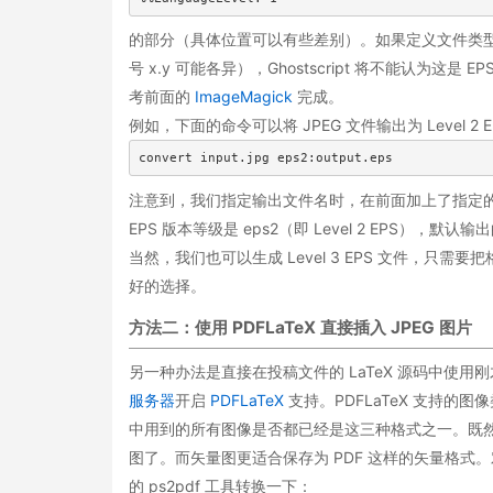
的部分（具体位置可以有些差别）。如果定义文件类型的第一行 
号 x.y 可能各异），Ghostscript 将不能认为这是 
考前面的
ImageMagick
完成。
例如，下面的命令可以将 JPEG 文件输出为 Level 2 
convert input.jpg eps2:output.eps
注意到，我们指定输出文件名时，在前面加上了指定的文件格
EPS 版本等级是 eps2（即 Level 2 EPS），默认输
当然，我们也可以生成 Level 3 EPS 文件，只需要把格
好的选择。
方法二：使用 PDFLaTeX 直接插入 JPEG 图片
另一种办法是直接在投稿文件的 LaTeX 源码中使用刚才
服务器
开启
PDFLaTeX
支持。PDFLaTeX 支持的图像
中用到的所有图像是否都已经是这三种格式之一。既然
图了。而矢量图更适合保存为 PDF 这样的矢量格式。对于 
的 ps2pdf 工具转换一下：