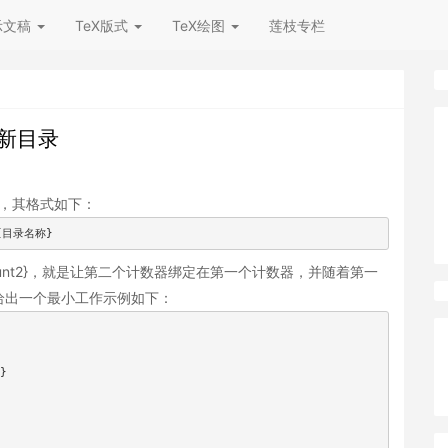
示文稿
TeX版式
TeX绘图
莲枝专栏
定义新目录
命令，其格式如下：
}{目录名称}
1]{count2}，就是让第二个计数器绑定在第一个计数器，并随着第一
给出一个最小工作示例如下：
}
