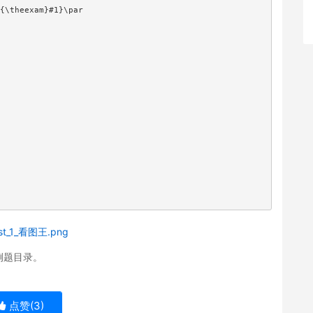
{\theexam}#1}\par

例题目录。
点赞(
3
)