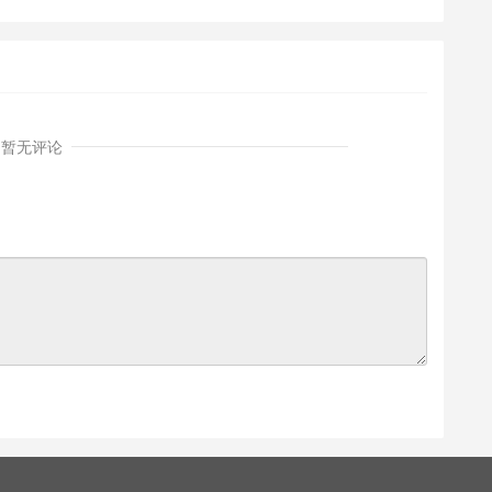
《C++面向对象程序设
计》课件
暂无评论