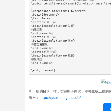
\addcontentsline{ex}{exam}{\protect\numberline
}

\usepackage[hidelinks]{hyperref}

\begin{document}

\listofexam

\section{第一节}

\begin{example}\exam{勾股}

勾股定理

\end{example}

\section{第二节}

\begin{example}\exam{歌德}

哥德巴赫猜想

\end{example}

\section{第三节}

\begin{example}\exam{黎曼}

黎曼猜想

\end{example}

\end{document}
和一般的目录一样，需要编译两次，即可生成正确的
选自：
https://yuxtech.github.io/