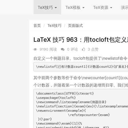
TeX技巧
TeX模板
TeX资源
演
首页
TeX技巧
页面版式
LaTeX 技巧 963：用tocloft包
9190 阅读
0 评论
3 点赞
自定义一个例题目录。tocloft包提供了\newlistof
\newlistof[已有计数器count1]{计数器count2}{扩展名
其中前两个参数等价于命令\newcounter[count
个计数器，并随着第一个计数器的递增而归零。我们
\documentclass[UTF8]{ctexart}

\usepackage{tocloft}

\newcommand\listexamplename{例题目录}

\newlistof[section]{exam}{ex}{\listexamplename
\newenvironment{example}{

 		\refstepcounter{exam}

 }{\par}

\newcommand{\exam}[1]{%

\par\noindent\textbf{例 \theexam. #1}
